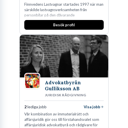
Finnvedens Lastvagnar startades 1997 när man
särskilde lastvagnsverksamheten från
personbilar på den dåvarande
huvudanläggningen i Värnamo. Sedan dess har
Besök profil
man expanderat kraftigt genom ett antal
förvärv i närliggande distrikt.Idag är bolaget
den största privata återförsäljaren av Volvo
Lastvagnar och finns representerade på 20
orter i södra Sverige.
Advokatbyrån
Gulliksson AB
JURIDISK RÅDGIVNING
2
lediga jobb
Visa jobb
Vår kombination av immaterialrätt och
affärsjuridik gör oss till förstahandsvalet som
affärsjuridisk advokatbyrå och rådgivare för