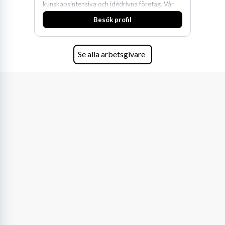
kunskapsintensiva och idédrivna företag. Vår
expertis inom IP-tillgångar har gett oss en
Besök profil
marknadsledande position. Våra klienter väljer
oss för den kompetens som krävs för att
skydda, utveckla och kommersialisera
företagets viktigaste tillgångar.
Se alla arbetsgivare