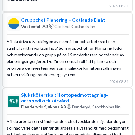
2026-08-31
Gruppchef Planering – Gotlands Elnät
Vattenfall AB
Gotland, Gotlands län
Vill du driva utvecklingen av människor och arbetssätt i en
samhällsviktig verksamhet? Som gruppchef för Planering leder
och motiverar du en grupp på ca 15 medarbetare bestående av
planeringsingenjörer. Du får en central roll i att planera och
prioritera de investeringar som möjliggör klimatomställningen
och ett välfungerande energisystem.
2026-08-31
Sjuksköterska till ortopedmottagning-
ortopedi och sårvård
Danderyds Sjukhus AB
Danderyd, Stockholms län
Vill du arbeta i en stimulerande och utvecklande miljö där du gör
skillnad varje dag? Här får du arbeta självständigt med bedömning
och behandling av patienter med ortopediska diagnoser i helt