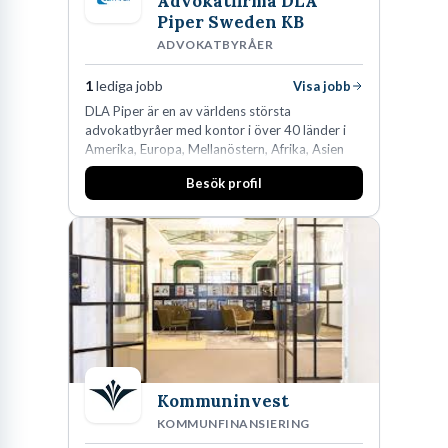
Advokatfirma DLA
Piper Sweden KB
ADVOKATBYRÅER
1
lediga jobb
Visa jobb
DLA Piper är en av världens största
advokatbyråer med kontor i över 40 länder i
Amerika, Europa, Mellanöstern, Afrika, Asien
och Oceanien. Vi är specialister inom
Besök profil
affärsjuridikens alla områden och vi har några
av världens ledande bolag som klienter. Med
fler än 450 jurister på fem kontor i Stockholm,
Köpenhamn, Århus, Oslo och Helsingfors kan vi
på DLA Piper erbjuda våra klienter en unik,
effektiv och gränsöverskridande nordisk
expertis. På vårt kontor i centrala Stockholm är
vi idag drygt 240 medarbetare.
Kommuninvest
KOMMUNFINANSIERING