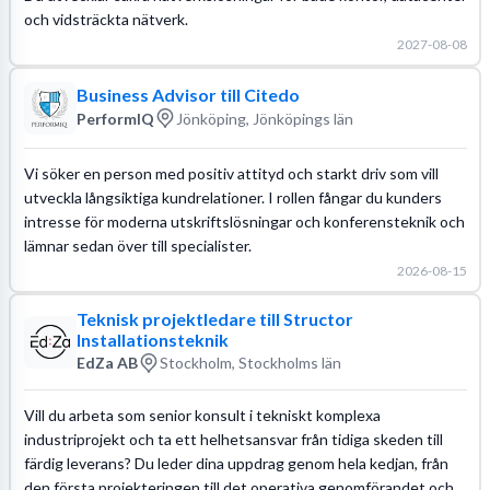
och vidsträckta nätverk.
2027-08-08
Business Advisor till Citedo
PerformIQ
Jönköping, Jönköpings län
Vi söker en person med positiv attityd och starkt driv som vill
utveckla långsiktiga kundrelationer. I rollen fångar du kunders
intresse för moderna utskriftslösningar och konferensteknik och
lämnar sedan över till specialister.
2026-08-15
Teknisk projektledare till Structor
Installationsteknik
EdZa AB
Stockholm, Stockholms län
Vill du arbeta som senior konsult i tekniskt komplexa
industriprojekt och ta ett helhetsansvar från tidiga skeden till
färdig leverans? Du leder dina uppdrag genom hela kedjan, från
den första projekteringen till det operativa genomförandet och