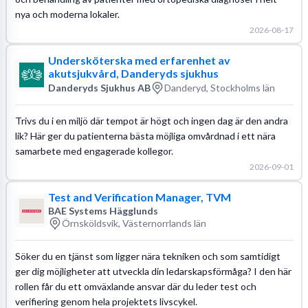
nya och moderna lokaler.
2026-08-17
Undersköterska med erfarenhet av
akutsjukvård, Danderyds sjukhus
Danderyds Sjukhus AB
Danderyd, Stockholms län
Trivs du i en miljö där tempot är högt och ingen dag är den andra
lik? Här ger du patienterna bästa möjliga omvårdnad i ett nära
samarbete med engagerade kollegor.
2026-09-01
Test and Verification Manager, TVM
BAE Systems Hägglunds
Örnsköldsvik, Västernorrlands län
Söker du en tjänst som ligger nära tekniken och som samtidigt
ger dig möjligheter att utveckla din ledarskapsförmåga? I den här
rollen får du ett omväxlande ansvar där du leder test och
verifiering genom hela projektets livscykel.