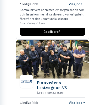
1
lediga jobb
Visa jobb
Kommuninvest är en medlemsorganisation som
utifrån en kommunal värdegrund verkningsfullt
företräder den kommunala sektorn i
finansieringsfrågor.
Besök profil
Finnvedens
Lastvagnar AB
ÅTERFÖRSÄLJARE
1
lediga jobb
Visa jobb