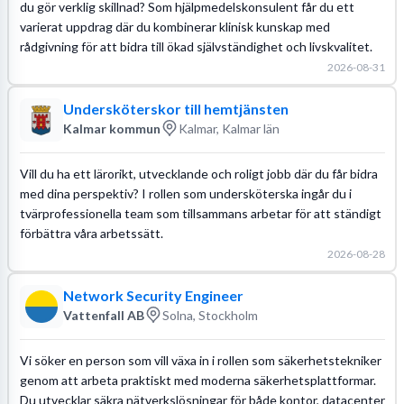
du gör verklig skillnad? Som hjälpmedelskonsulent får du ett
varierat uppdrag där du kombinerar klinisk kunskap med
rådgivning för att bidra till ökad självständighet och livskvalitet.
2026-08-31
Undersköterskor till hemtjänsten
Kalmar kommun
Kalmar, Kalmar län
Vill du ha ett lärorikt, utvecklande och roligt jobb där du får bidra
med dina perspektiv? I rollen som undersköterska ingår du i
tvärprofessionella team som tillsammans arbetar för att ständigt
förbättra våra arbetssätt.
2026-08-28
Network Security Engineer
Vattenfall AB
Solna, Stockholm
Vi söker en person som vill växa in i rollen som säkerhetstekniker
genom att arbeta praktiskt med moderna säkerhetsplattformar.
Du utvecklar säkra nätverkslösningar för både kontor, datacenter