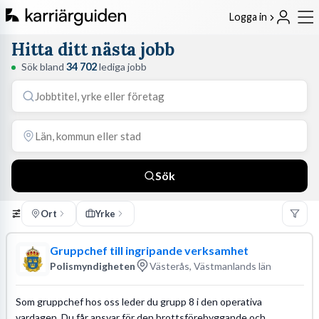
Logga in
Hitta ditt nästa jobb
Sök bland
34 702
lediga jobb
Sök
Ort
Yrke
Gruppchef till ingripande verksamhet
Polismyndigheten
Västerås, Västmanlands län
Som gruppchef hos oss leder du grupp 8 i den operativa
vardagen. Du får ansvar för den brottsförebyggande och