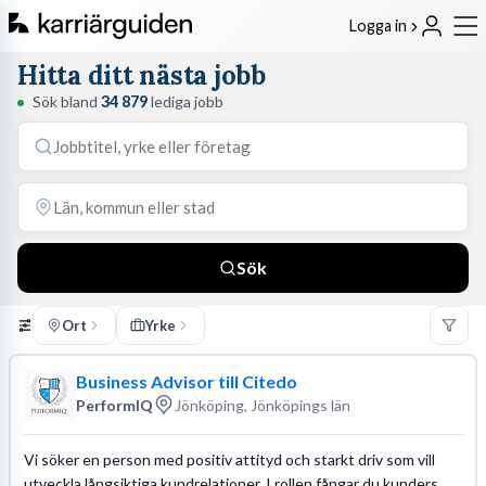
Logga in
Hitta ditt nästa jobb
Sök bland
34 879
lediga jobb
Sök
Ort
Yrke
Business Advisor till Citedo
PerformIQ
Jönköping, Jönköpings län
Vi söker en person med positiv attityd och starkt driv som vill
utveckla långsiktiga kundrelationer. I rollen fångar du kunders