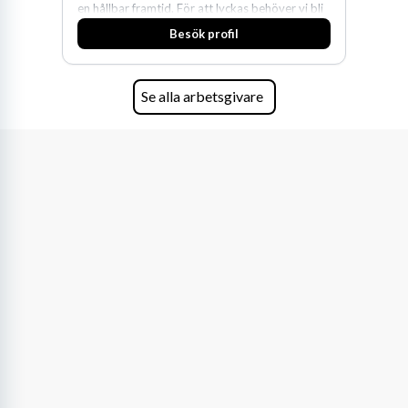
en hållbar framtid. För att lyckas behöver vi bli
fler medarbetare som vill göra skillnad.
Besök profil
Se alla arbetsgivare