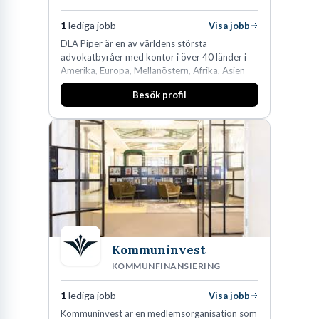
1
lediga jobb
Visa jobb
DLA Piper är en av världens största
advokatbyråer med kontor i över 40 länder i
Amerika, Europa, Mellanöstern, Afrika, Asien
och Oceanien. Vi är specialister inom
Besök profil
affärsjuridikens alla områden och vi har några
av världens ledande bolag som klienter. Med
fler än 450 jurister på fem kontor i Stockholm,
Köpenhamn, Århus, Oslo och Helsingfors kan vi
på DLA Piper erbjuda våra klienter en unik,
effektiv och gränsöverskridande nordisk
expertis. På vårt kontor i centrala Stockholm är
vi idag drygt 240 medarbetare.
Kommuninvest
KOMMUNFINANSIERING
1
lediga jobb
Visa jobb
Kommuninvest är en medlemsorganisation som