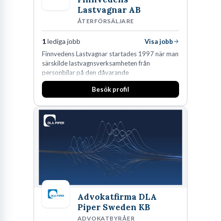
Lastvagnar AB
ÅTERFÖRSÄLJARE
1
lediga jobb
Visa jobb
Finnvedens Lastvagnar startades 1997 när man
särskilde lastvagnsverksamheten från
personbilar på den dåvarande
huvudanläggningen i Värnamo. Sedan dess har
Besök profil
man expanderat kraftigt genom ett antal
förvärv i närliggande distrikt.Idag är bolaget
den största privata återförsäljaren av Volvo
Lastvagnar och finns representerade på 20
orter i södra Sverige.
Advokatfirma DLA
Piper Sweden KB
ADVOKATBYRÅER