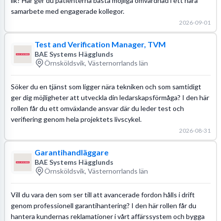
lik? Här ger du patienterna bästa möjliga omvårdnad i ett nära
samarbete med engagerade kollegor.
2026-09-01
Test and Verification Manager, TVM
BAE Systems Hägglunds
Örnsköldsvik, Västernorrlands län
Söker du en tjänst som ligger nära tekniken och som samtidigt
ger dig möjligheter att utveckla din ledarskapsförmåga? I den här
rollen får du ett omväxlande ansvar där du leder test och
verifiering genom hela projektets livscykel.
2026-08-31
Garantihandläggare
BAE Systems Hägglunds
Örnsköldsvik, Västernorrlands län
Vill du vara den som ser till att avancerade fordon hålls i drift
genom professionell garantihantering? I den här rollen får du
hantera kundernas reklamationer i vårt affärssystem och bygga