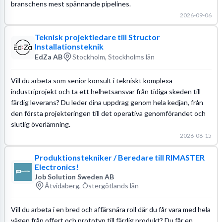
branschens mest spännande pipelines.
2026-09-06
Teknisk projektledare till Structor
Installationsteknik
EdZa AB
Stockholm, Stockholms län
Vill du arbeta som senior konsult i tekniskt komplexa
industriprojekt och ta ett helhetsansvar från tidiga skeden till
färdig leverans? Du leder dina uppdrag genom hela kedjan, från
den första projekteringen till det operativa genomförandet och
slutlig överlämning.
2026-08-15
Produktionstekniker / Beredare till RIMASTER
Electronics!
Job Solution Sweden AB
Åtvidaberg, Östergötlands län
Vill du arbeta i en bred och affärsnära roll där du får vara med hela
vägen från offert och prototyp till färdig produkt? Du får en