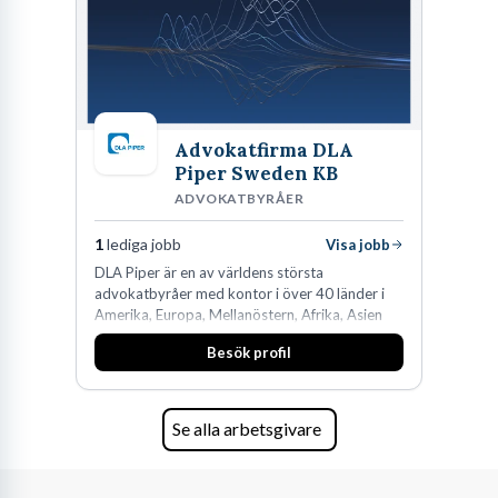
Advokatfirma DLA
Piper Sweden KB
ADVOKATBYRÅER
1
lediga jobb
Visa jobb
DLA Piper är en av världens största
advokatbyråer med kontor i över 40 länder i
Amerika, Europa, Mellanöstern, Afrika, Asien
och Oceanien. Vi är specialister inom
Besök profil
affärsjuridikens alla områden och vi har några
av världens ledande bolag som klienter. Med
fler än 450 jurister på fem kontor i Stockholm,
Köpenhamn, Århus, Oslo och Helsingfors kan vi
Se alla arbetsgivare
på DLA Piper erbjuda våra klienter en unik,
effektiv och gränsöverskridande nordisk
expertis. På vårt kontor i centrala Stockholm är