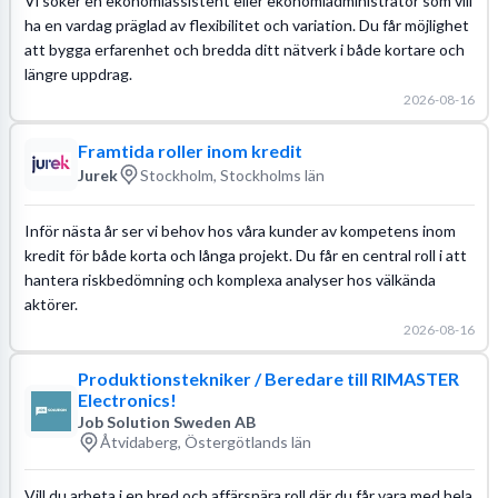
Vi söker en ekonomiassistent eller ekonomiadministratör som vill
ha en vardag präglad av flexibilitet och variation. Du får möjlighet
att bygga erfarenhet och bredda ditt nätverk i både kortare och
längre uppdrag.
2026-08-16
Framtida roller inom kredit
Jurek
Stockholm, Stockholms län
Inför nästa år ser vi behov hos våra kunder av kompetens inom
kredit för både korta och långa projekt. Du får en central roll i att
hantera riskbedömning och komplexa analyser hos välkända
aktörer.
2026-08-16
Produktionstekniker / Beredare till RIMASTER
Electronics!
Job Solution Sweden AB
Åtvidaberg, Östergötlands län
Vill du arbeta i en bred och affärsnära roll där du får vara med hela