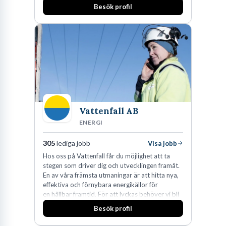
Besök profil
man expanderat kraftigt genom ett antal
förvärv i närliggande distrikt.Idag är bolaget
den största privata återförsäljaren av Volvo
Lastvagnar och finns representerade på 20
orter i södra Sverige.
Vattenfall AB
ENERGI
305
lediga jobb
Visa jobb
Hos oss på Vattenfall får du möjlighet att ta
stegen som driver dig och utvecklingen framåt.
En av våra främsta utmaningar är att hitta nya,
effektiva och förnybara energikällor för
en hållbar framtid. För att lyckas behöver vi bli
fler medarbetare som vill göra skillnad.
Besök profil