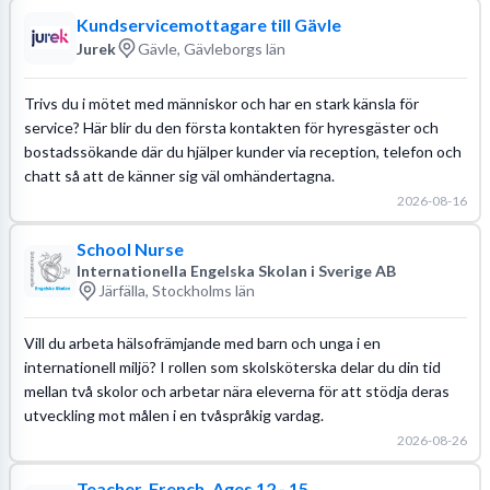
Kundservicemottagare till Gävle
Jurek
Gävle, Gävleborgs län
Trivs du i mötet med människor och har en stark känsla för
service? Här blir du den första kontakten för hyresgäster och
bostadssökande där du hjälper kunder via reception, telefon och
chatt så att de känner sig väl omhändertagna.
2026-08-16
School Nurse
Internationella Engelska Skolan i Sverige AB
Järfälla, Stockholms län
Vill du arbeta hälsofrämjande med barn och unga i en
internationell miljö? I rollen som skolsköterska delar du din tid
mellan två skolor och arbetar nära eleverna för att stödja deras
utveckling mot målen i en tvåspråkig vardag.
2026-08-26
Teacher, French, Ages 12 - 15