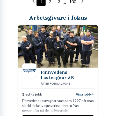
1
2
3
100
...
Arbetsgivare i fokus
Finnvedens
Lastvagnar AB
ÅTERFÖRSÄLJARE
1
lediga jobb
Visa jobb
Finnvedens Lastvagnar startades 1997 när man
särskilde lastvagnsverksamheten från
personbilar på den dåvarande
huvudanläggningen i Värnamo. Sedan dess har