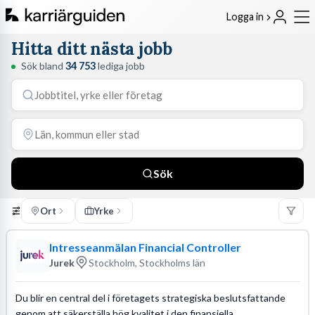
Logga in
Hitta ditt nästa jobb
Sök bland
34 753
lediga jobb
Sök
Ort
Yrke
Intresseanmälan Financial Controller
Jurek
Stockholm, Stockholms län
Du blir en central del i företagets strategiska beslutsfattande
genom att säkerställa hög kvalitet i den finansiella