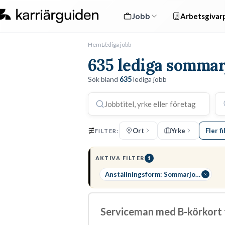
Jobb
Arbetsgivarp
Hem
Lediga jobb
635 lediga sommar
Sök bland
635
lediga jobb
Ort
Yrke
Fler fi
FILTER:
AKTIVA FILTER
1
Anställningsform: Sommarjobb
Serviceman med B-körkort ti