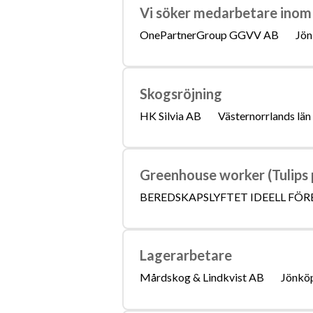
Vi söker medarbetare inom
OnePartnerGroup GGVV AB
Jön
Skogsröjning
HK Silvia AB
Västernorrlands län
Greenhouse worker (Tulips 
BEREDSKAPSLYFTET IDEELL FÖR
Lagerarbetare
Mårdskog & Lindkvist AB
Jönköp