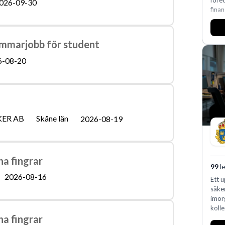
före
026-09-30
finan
ommarjobb för student
6-08-20
KER AB
Skåne län
2026-08-19
a fingrar
99
le
2026-08-16
Ett u
säker
imor
kolle
a fingrar