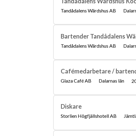
Tandådalens Wärdshus Ko
Tandådalens Wärdshus AB
Dalarn
Bartender Tandådalens Wä
Tandådalens Wärdshus AB
Dalarn
Cafémedarbetare / barten
Glaza Café AB
Dalarnas län
2
Diskare
Storlien Högfjällshotell AB
Jämtl