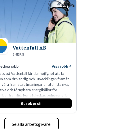
da, utveckla och kommersialisera
agets viktigaste tillgångar.
Vattenfall AB
ENERGI
lediga jobb
Visa jobb
ss på Vattenfall får du möjlighet att ta
n som driver dig och utvecklingen framåt.
 våra främsta utmaningar är att hitta nya,
tiva och förnybara energikällor för
llbar framtid. För att lyckas behöver vi bli
medarbetare som vill göra skillnad.
Besök profil
Se alla arbetsgivare