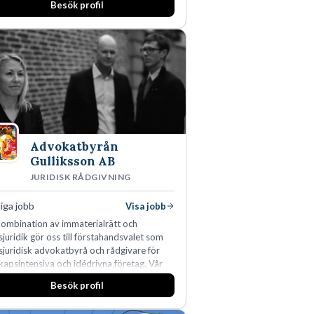
Besök profil
Advokatbyrån
Gulliksson AB
JURIDISK RÅDGIVNING
iga jobb
Visa jobb
kombination av immaterialrätt och
sjuridik gör oss till förstahandsvalet som
sjuridisk advokatbyrå och rådgivare för
kapsintensiva och idédrivna företag. Vår
tis inom IP-tillgångar har gett oss en
Besök profil
adsledande position. Våra klienter väljer
för den kompetens som krävs för att