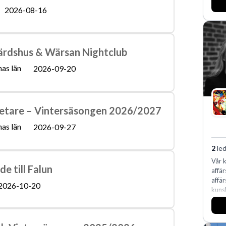
2026-08-16
ärdshus & Wärsan Nightclub
as län
2026-09-20
etare – Vintersäsongen 2026/2027
as län
2026-09-27
2
led
Vår 
 till Falun
affär
affär
2026-10-20
kuns
exper
markn
oss 