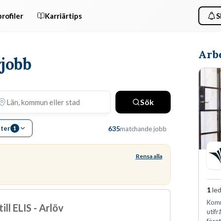
rofiler
Karriärtips
S
Arbe
jobb
Sök
lter
635
matchande jobb
1
Rensa alla
1
led
Komm
ll ELIS - Arlöv
utif