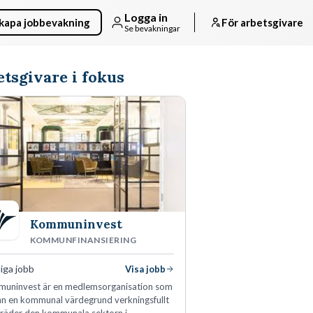
Logga in
kapa jobbevakning
För arbetsgivare
Se bevakningar
tsgivare i fokus
Kommuninvest
KOMMUNFINANSIERING
iga jobb
Visa jobb
uninvest är en medlemsorganisation som
rån en kommunal värdegrund verkningsfullt