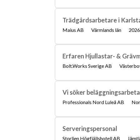
Trädgårdsarbetare i Karlst
Maius AB
Värmlands län
2026
Erfaren Hjullastar- & Grävm
Bolt.Works Sverige AB
Västerbot
Vi söker beläggningsarbeta
Professionals Nord Luleå AB
Nor
Serveringspersonal
Storlien Högfjällshotell AB
Jämtl