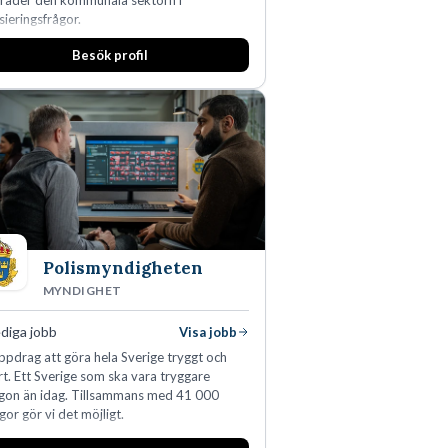
träder den kommunala sektorn i
sieringsfrågor.
Besök profil
Polismyndigheten
MYNDIGHET
diga jobb
Visa jobb
ppdrag att göra hela Sverige tryggt och
t. Ett Sverige som ska vara tryggare
gon än idag. Tillsammans med 41 000
gor gör vi det möjligt.