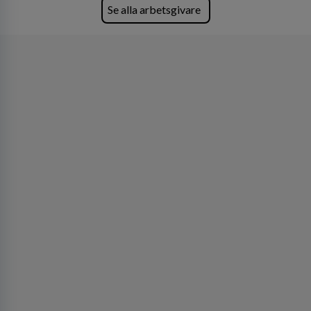
Köpenhamn, Århus, Oslo och Helsingfors kan vi
Se alla arbetsgivare
på DLA Piper erbjuda våra klienter en unik,
effektiv och gränsöverskridande nordisk
expertis. På vårt kontor i centrala Stockholm är
vi idag drygt 240 medarbetare.