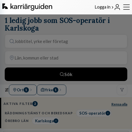
Logga in
1 ledig jobb som SOS-operatör i
Karlskoga
Sök
Ort
Yrke
1
1
AKTIVA FILTER
2
Rensa alla
SOS-operatör
RÄDDNINGSTJÄNST OCH BEREDSKAP
Karlskoga
ÖREBRO LÄN