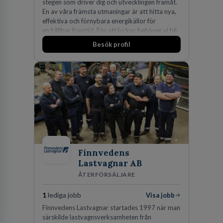
stegen som driver dig och utvecklingen framåt.
En av våra främsta utmaningar är att hitta nya,
effektiva och förnybara energikällor för
en hållbar framtid. För att lyckas behöver vi bli
fler medarbetare som vill göra skillnad.
Besök profil
Finnvedens
Lastvagnar AB
ÅTERFÖRSÄLJARE
1
lediga jobb
Visa jobb
Finnvedens Lastvagnar startades 1997 när man
särskilde lastvagnsverksamheten från