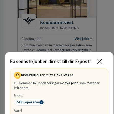
Kommuninvest
KOMMUNFINANSIERING
1
lediga jobb
Visa jobb
Kommuninvest är en medlemsorganisation som
utifrån en kommunal värdegrund verkningsfullt
företräder den kommunala sektorn i
finansieringsfrågor.
Få senaste jobben direkt till din E-post!
Besök profil
BEVAKNING REDO ATT AKTIVERAS
Du kommer få uppdateringar av
nya jobb
som matchar
kriteriera:
Inom:
SOS-operatör
Vart?