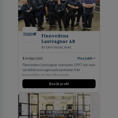
Finnvedens
Lastvagnar AB
ÅTERFÖRSÄLJARE
1
lediga jobb
Visa jobb
Finnvedens Lastvagnar startades 1997 när man
särskilde lastvagnsverksamheten från
personbilar på den dåvarande
huvudanläggningen i Värnamo. Sedan dess har
Besök profil
man expanderat kraftigt genom ett antal
förvärv i närliggande distrikt.Idag är bolaget
den största privata återförsäljaren av Volvo
Lastvagnar och finns representerade på 20
orter i södra Sverige.