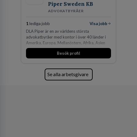
Piper Sweden KB
ADVOKATBYRÅER
1
lediga jobb
Visa jobb
DLA Piper är en av världens största
advokatbyråer med kontor i över 40 länder i
Amerika, Europa, Mellanöstern, Afrika, Asien
och Oceanien. Vi är specialister inom
Besök profil
affärsjuridikens alla områden och vi har några
av världens ledande bolag som klienter. Med
fler än 450 jurister på fem kontor i Stockholm,
Köpenhamn, Århus, Oslo och Helsingfors kan vi
Se alla arbetsgivare
på DLA Piper erbjuda våra klienter en unik,
effektiv och gränsöverskridande nordisk
expertis. På vårt kontor i centrala Stockholm är
vi idag drygt 240 medarbetare.