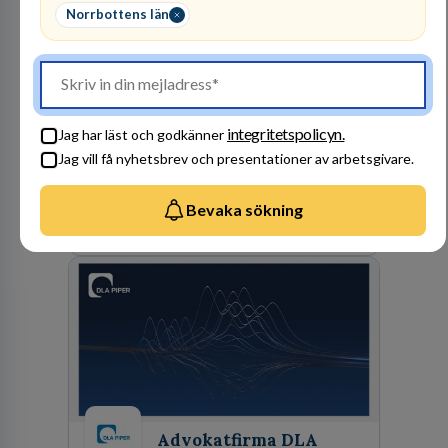
Norrbottens län
Polismyndigheten
MYNDIGHET
104
lediga jobb
Visa jobb
Ett uppdrag att göra hela Sverige tryggt och
integritetspolicyn.
Jag har läst och godkänner
säkert. Ett Sverige som ska vara tryggare
Jag vill få nyhetsbrev och presentationer av arbetsgivare.
imorgon än idag. Tillsammans med 41 000
kollegor gör vi det möjligt.
Bevaka sökning
Besök profil
Advokatfirma DLA