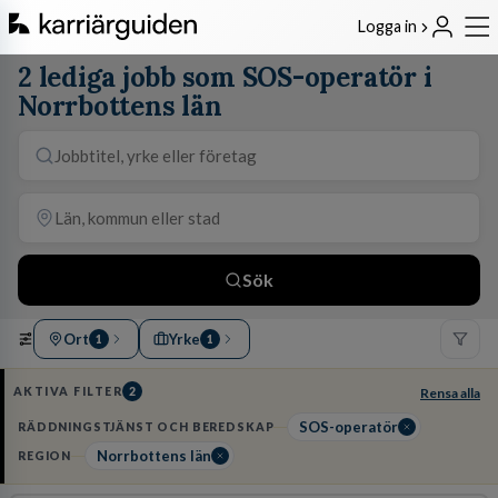
Logga in
2 lediga jobb som SOS-operatör i
Norrbottens län
Sök
Ort
Yrke
1
1
AKTIVA FILTER
2
Rensa alla
SOS-operatör
RÄDDNINGSTJÄNST OCH BEREDSKAP
Norrbottens län
REGION