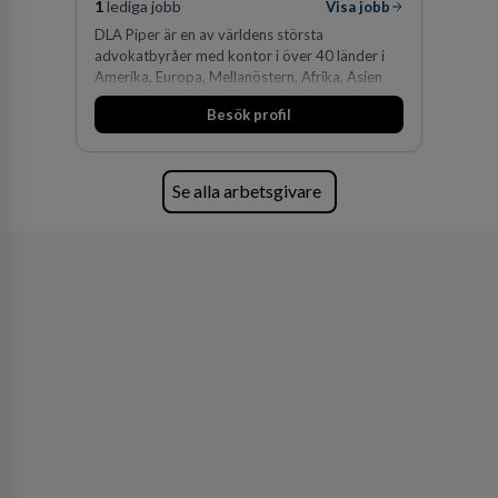
1
lediga jobb
Visa jobb
DLA Piper är en av världens största
advokatbyråer med kontor i över 40 länder i
Amerika, Europa, Mellanöstern, Afrika, Asien
och Oceanien. Vi är specialister inom
Besök profil
affärsjuridikens alla områden och vi har några
av världens ledande bolag som klienter. Med
fler än 450 jurister på fem kontor i Stockholm,
Köpenhamn, Århus, Oslo och Helsingfors kan vi
Se alla arbetsgivare
på DLA Piper erbjuda våra klienter en unik,
effektiv och gränsöverskridande nordisk
expertis. På vårt kontor i centrala Stockholm är
vi idag drygt 240 medarbetare.