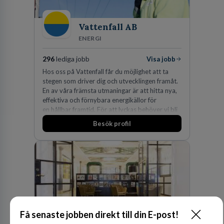
Vattenfall AB
ENERGI
296
lediga jobb
Visa jobb
Hos oss på Vattenfall får du möjlighet att ta
stegen som driver dig och utvecklingen framåt.
En av våra främsta utmaningar är att hitta nya,
effektiva och förnybara energikällor för
en hållbar framtid. För att lyckas behöver vi bli
fler medarbetare som vill göra skillnad.
Besök profil
Få senaste jobben direkt till din E-post!