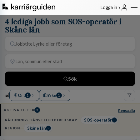
Logga in
4 lediga jobb som SOS-operatör i
Skåne län
Sök
Ort
Yrke
1
1
AKTIVA FILTER
2
Rensa alla
SOS-operatör
RÄDDNINGSTJÄNST OCH BEREDSKAP
Skåne län
REGION