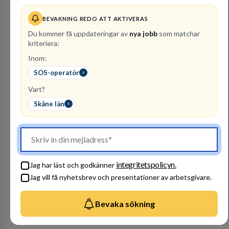
Kommuninvest
BEVAKNING REDO ATT AKTIVERAS
KOMMUNFINANSIERING
Du kommer få uppdateringar av
nya jobb
som matchar
1
lediga jobb
Visa jobb
kriteriera:
Kommuninvest är en medlemsorganisation som
Inom:
utifrån en kommunal värdegrund verkningsfullt
SOS-operatör
företräder den kommunala sektorn i
finansieringsfrågor.
Vart?
Besök profil
Skåne län
integritetspolicyn.
Jag har läst och godkänner
Jag vill få nyhetsbrev och presentationer av arbetsgivare.
Bevaka sökning
Polismyndigheten
MYNDIGHET