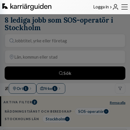
Logga in
8 lediga jobb som SOS-operatör i
Stockholm
Sök
Ort
Yrke
1
1
AKTIVA FILTER
2
Rensa alla
SOS-operatör
RÄDDNINGSTJÄNST OCH BEREDSKAP
Stockholm
STOCKHOLMS LÄN