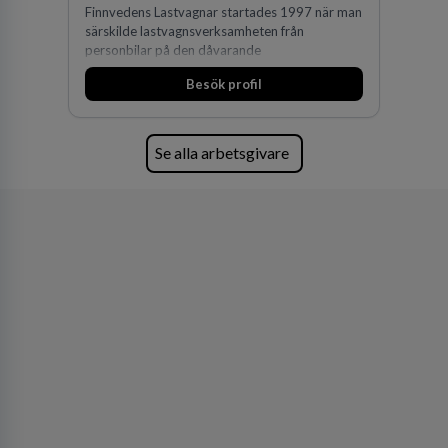
Finnvedens Lastvagnar startades 1997 när man
särskilde lastvagnsverksamheten från
personbilar på den dåvarande
huvudanläggningen i Värnamo. Sedan dess har
Besök profil
man expanderat kraftigt genom ett antal
förvärv i närliggande distrikt.Idag är bolaget
den största privata återförsäljaren av Volvo
Lastvagnar och finns representerade på 20
Se alla arbetsgivare
orter i södra Sverige.