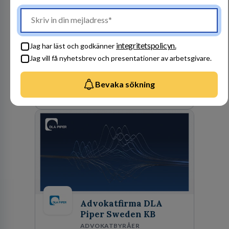
KOMMUNFINANSIERING
1
lediga jobb
Visa jobb
integritetspolicyn.
Kommuninvest är en medlemsorganisation som
Jag har läst och godkänner
utifrån en kommunal värdegrund verkningsfullt
Jag vill få nyhetsbrev och presentationer av arbetsgivare.
företräder den kommunala sektorn i
finansieringsfrågor.
Bevaka sökning
Besök profil
Advokatfirma DLA
Piper Sweden KB
ADVOKATBYRÅER