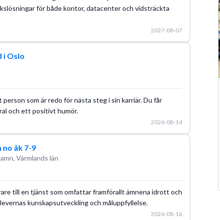
kslösningar för både kontor, datacenter och vidsträckta
2027-08-07
 i Oslo
 person som är redo för nästa steg i sin karriär. Du får
al och ett positivt humör.
2026-08-14
 no åk 7-9
hamn, Värmlands län
are till en tjänst som omfattar framförallt ämnena idrott och
elevernas kunskapsutveckling och måluppfyllelse.
2026-08-16