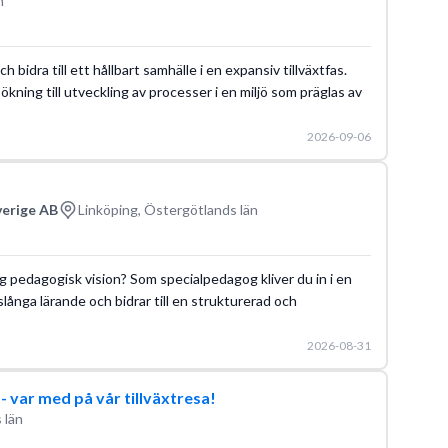
n
h bidra till ett hållbart samhälle i en expansiv tillväxtfas.
ökning till utveckling av processer i en miljö som präglas av
2026-09-06
verige AB
Linköping, Östergötlands län
lig pedagogisk vision? Som specialpedagog kliver du in i en
vslånga lärande och bidrar till en strukturerad och
2026-08-31
s- var med på vår tillväxtresa!
 län