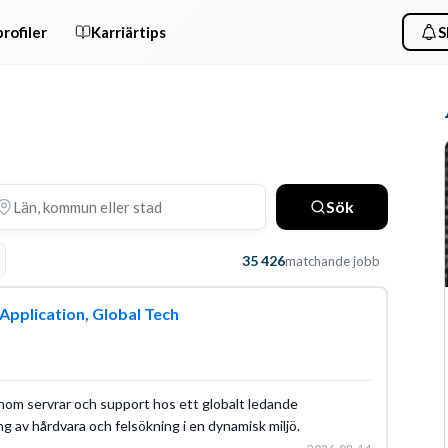
rofiler
Karriärtips
S
Sök
35 426
matchande jobb
Application, Global Tech
nom servrar och support hos ett globalt ledande
g av hårdvara och felsökning i en dynamisk miljö.