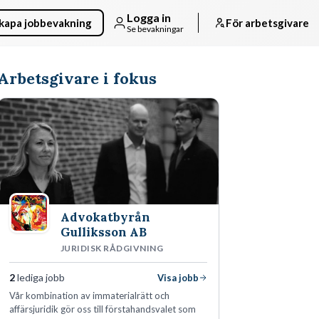
Logga in
kapa jobbevakning
För arbetsgivare
Se bevakningar
Arbetsgivare i fokus
Advokatbyrån
Gulliksson AB
JURIDISK RÅDGIVNING
2
lediga jobb
Visa jobb
Vår kombination av immaterialrätt och
affärsjuridik gör oss till förstahandsvalet som