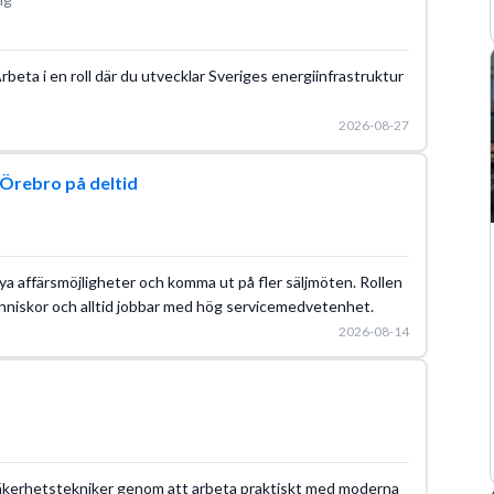
Arbeta i en roll där du utvecklar Sveriges energiinfrastruktur
2026-08-27
Örebro på deltid
ya affärsmöjligheter och komma ut på fler säljmöten. Rollen
nniskor och alltid jobbar med hög servicemedvetenhet.
2026-08-14
m säkerhetstekniker genom att arbeta praktiskt med moderna