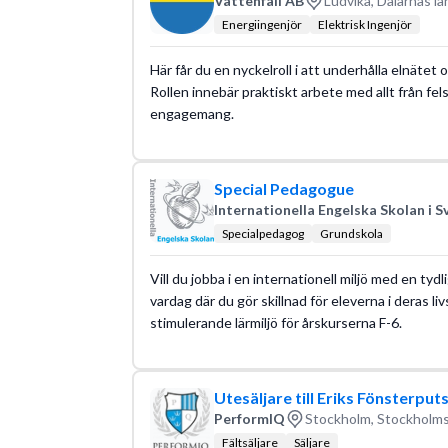
Vattenfall AB
Ludvika, Dalarnas lä
Energiingenjör
Elektrisk Ingenjör
Här får du en nyckelroll i att underhålla elnätet oc
Rollen innebär praktiskt arbete med allt från fels
engagemang.
Special Pedagogue
Internationella Engelska Skolan i S
Specialpedagog
Grundskola
Vill du jobba i en internationell miljö med en tyd
vardag där du gör skillnad för eleverna i deras li
stimulerande lärmiljö för årskurserna F-6.
Utesäljare till Eriks Fönsterput
PerformIQ
Stockholm, Stockholms
Fältsäljare
Säljare