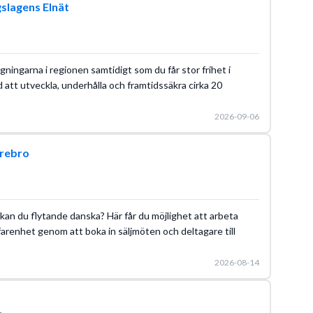
gslagens Elnät
gningarna i regionen samtidigt som du får stor frihet i
 att utveckla, underhålla och framtidssäkra cirka 20
2026-09-06
rebro
an du flytande danska? Här får du möjlighet att arbeta
farenhet genom att boka in säljmöten och deltagare till
2026-08-14