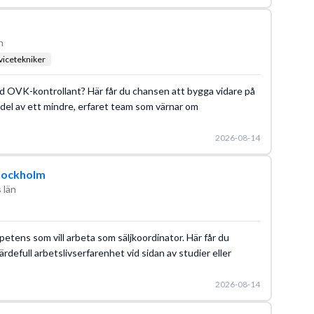
n
vicetekniker
ierad OVK-kontrollant? Här får du chansen att bygga vidare på
 del av ett mindre, erfaret team som värnar om
2026-08-14
tockholm
 län
etens som vill arbeta som säljkoordinator. Här får du
rdefull arbetslivserfarenhet vid sidan av studier eller
2026-08-14