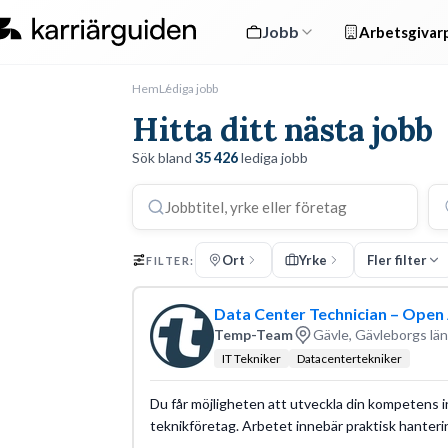
Jobb
Arbetsgivarp
Hem
Lediga jobb
Hitta ditt nästa jobb
Sök bland
35 426
lediga jobb
Ort
Yrke
Fler filter
FILTER:
Data Center Technician – Open 
Temp-Team
Gävle, Gävleborgs län
IT Tekniker
Datacentertekniker
Du får möjligheten att utveckla din kompetens i
teknikföretag. Arbetet innebär praktisk hanterin