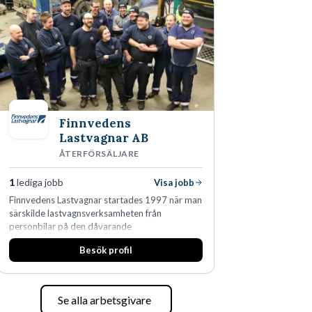
Finnvedens
Lastvagnar AB
ÅTERFÖRSÄLJARE
1
lediga jobb
Visa jobb
Finnvedens Lastvagnar startades 1997 när man
särskilde lastvagnsverksamheten från
personbilar på den dåvarande
huvudanläggningen i Värnamo. Sedan dess har
Besök profil
man expanderat kraftigt genom ett antal
förvärv i närliggande distrikt.Idag är bolaget
den största privata återförsäljaren av Volvo
Lastvagnar och finns representerade på 20
Se alla arbetsgivare
orter i södra Sverige.