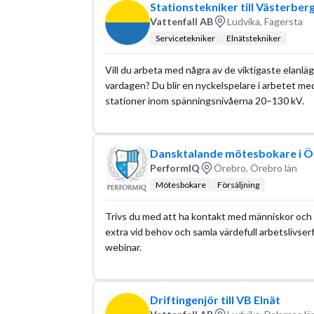
Stationstekniker till Västerber
Vattenfall AB
Ludvika, Fagersta
Servicetekniker
Elnätstekniker
Vill du arbeta med några av de viktigaste elanläg
vardagen? Du blir en nyckelspelare i arbetet med
stationer inom spänningsnivåerna 20–130 kV.
Dansktalande mötesbokare i Ö
PerformIQ
Örebro, Örebro län
Mötesbokare
Försäljning
Trivs du med att ha kontakt med människor och k
extra vid behov och samla värdefull arbetslivser
webinar.
Driftingenjör till VB Elnät