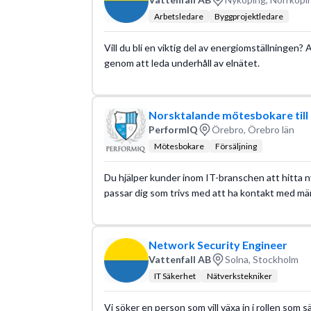
Arbetsledare
Byggprojektledare
Vill du bli en viktig del av energiomställningen? 
genom att leda underhåll av elnätet.
Norsktalande mötesbokare till 
PerformIQ
Örebro, Örebro län
Mötesbokare
Försäljning
Du hjälper kunder inom IT-branschen att hitta n
passar dig som trivs med att ha kontakt med mä
Network Security Engineer
Vattenfall AB
Solna, Stockholm
IT Säkerhet
Nätverkstekniker
Vi söker en person som vill växa in i rollen so