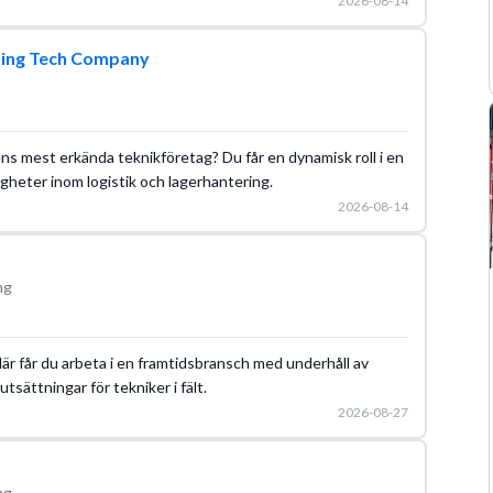
2026-08-14
ding Tech Company
dens mest erkända teknikföretag? Du får en dynamisk roll i en
gheter inom logistik och lagerhantering.
2026-08-14
ng
 Här får du arbeta i en framtidsbransch med underhåll av
tsättningar för tekniker i fält.
2026-08-27
ng