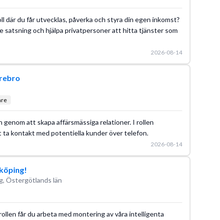
roll där du får utvecklas, påverka och styra din egen inkomst?
e satsning och hjälpa privatpersoner att hitta tjänster som
2026-08-14
rebro
are
 genom att skapa affärsmässiga relationer. I rollen
 ta kontakt med potentiella kunder över telefon.
2026-08-14
nköping!
g, Östergötlands län
rollen får du arbeta med montering av våra intelligenta