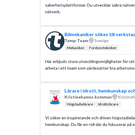
säkerhetsplattformar. Du utvecklar säkra nätver
nätverk.
Bilmekaniker sökes till verkstad
Temp-Team
Sverige
Mekaniker
Fordonstekniker
Här erbjuds stora utvecklingsmöjligheter för rätt
arbeta i ett team som värdesätter bra arbetsmor
Lärare i idrott, hemkunskap och
Kristinehamns kommun
Kristine
Högstadielärare
Idrottslärare
Vi söker en inspirerande och driven högstadielär
hemkunskap. Du får en roll där du fokuserar på 