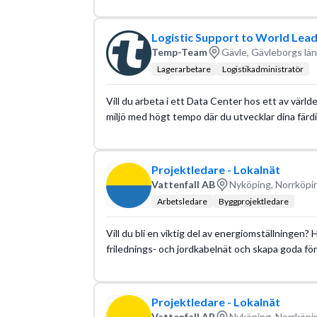
Logistic Support to World Lea
Temp-Team
Gävle, Gävleborgs län
Lagerarbetare
Logistikadministratör
Vill du arbeta i ett Data Center hos ett av värl
miljö med högt tempo där du utvecklar dina färdi
Projektledare - Lokalnät
Vattenfall AB
Nyköping, Norrköpi
Arbetsledare
Byggprojektledare
Vill du bli en viktig del av energiomställningen?
frilednings- och jordkabelnät och skapa goda föru
Projektledare - Lokalnät
Vattenfall AB
Nyköping, Norrköpi