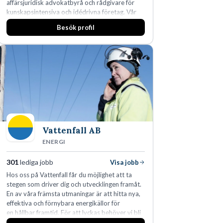
affärsjuridisk advokatbyrå och rådgivare för
kunskapsintensiva och idédrivna företag. Vår
expertis inom IP-tillgångar har gett oss en
Besök profil
marknadsledande position. Våra klienter väljer
oss för den kompetens som krävs för att
skydda, utveckla och kommersialisera
företagets viktigaste tillgångar.
Vattenfall AB
ENERGI
301
lediga jobb
Visa jobb
Hos oss på Vattenfall får du möjlighet att ta
stegen som driver dig och utvecklingen framåt.
En av våra främsta utmaningar är att hitta nya,
effektiva och förnybara energikällor för
en hållbar framtid. För att lyckas behöver vi bli
fler medarbetare som vill göra skillnad.