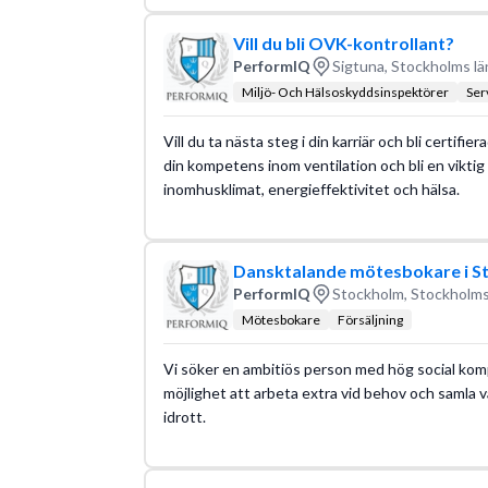
Vill du bli OVK-kontrollant?
PerformIQ
Sigtuna, Stockholms lä
Miljö- Och Hälsoskyddsinspektörer
Ser
Vill du ta nästa steg i din karriär och bli certif
din kompetens inom ventilation och bli en viktig
inomhusklimat, energieffektivitet och hälsa.
Dansktalande mötesbokare i S
PerformIQ
Stockholm, Stockholms
Mötesbokare
Försäljning
Vi söker en ambitiös person med hög social komp
möjlighet att arbeta extra vid behov och samla vä
idrott.