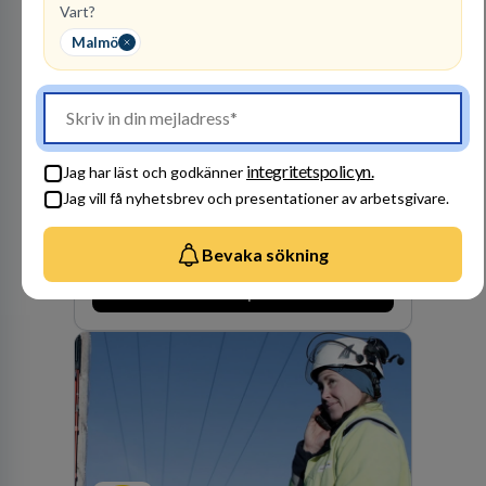
vi idag drygt 240 medarbetare.
Vart?
Malmö
Kommuninvest
KOMMUNFINANSIERING
1
lediga jobb
Visa jobb
integritetspolicyn.
Jag har läst och godkänner
Kommuninvest är en medlemsorganisation som
Jag vill få nyhetsbrev och presentationer av arbetsgivare.
utifrån en kommunal värdegrund verkningsfullt
företräder den kommunala sektorn i
Bevaka sökning
finansieringsfrågor.
Besök profil