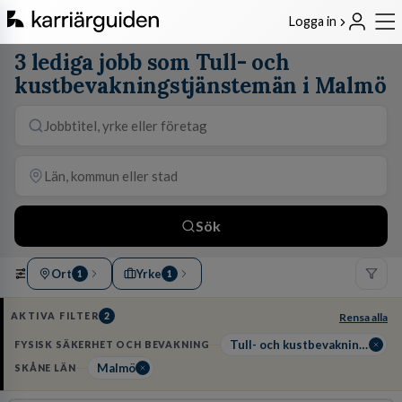
Logga in
3 lediga jobb som Tull- och
kustbevakningstjänstemän i Malmö
Sök
Ort
Yrke
1
1
AKTIVA FILTER
2
Rensa alla
Tull- och kustbevakningstjänstemän
FYSISK SÄKERHET OCH BEVAKNING
Malmö
SKÅNE LÄN