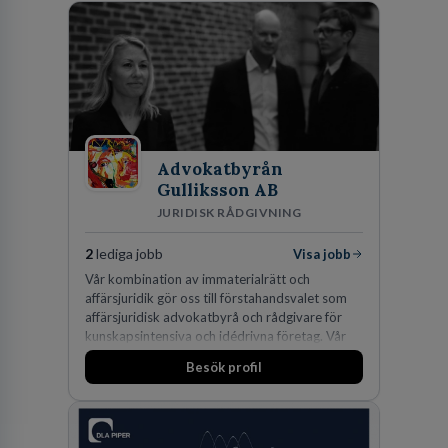
Advokatbyrån
Gulliksson AB
JURIDISK RÅDGIVNING
2
lediga jobb
Visa jobb
Vår kombination av immaterialrätt och
affärsjuridik gör oss till förstahandsvalet som
affärsjuridisk advokatbyrå och rådgivare för
kunskapsintensiva och idédrivna företag. Vår
expertis inom IP-tillgångar har gett oss en
Besök profil
marknadsledande position. Våra klienter väljer
oss för den kompetens som krävs för att
skydda, utveckla och kommersialisera
företagets viktigaste tillgångar.