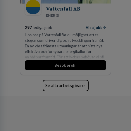
Vattenfall AB
ENERGI
297
lediga jobb
Visa jobb
Hos oss på Vattenfall får du möjlighet att ta
stegen som driver dig och utvecklingen framåt.
En av våra främsta utmaningar är att hitta nya,
effektiva och förnybara energikällor för
en hållbar framtid. För att lyckas behöver vi bli
fler medarbetare som vill göra skillnad.
Besök profil
Se alla arbetsgivare