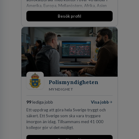
Amerika, Europa, Mellanöstern, Afrika, Asien
och Oceanien. Vi är specialister inom
Besök profil
affärsjuridikens alla områden och vi har några
av världens ledande bolag som klienter. Med
fler än 450 jurister på fem kontor i Stockholm,
Köpenhamn, Århus, Oslo och Helsingfors kan vi
på DLA Piper erbjuda våra klienter en unik,
effektiv och gränsöverskridande nordisk
expertis. På vårt kontor i centrala Stockholm är
vi idag drygt 240 medarbetare.
Polismyndigheten
MYNDIGHET
99
lediga jobb
Visa jobb
Ett uppdrag att göra hela Sverige tryggt och
säkert. Ett Sverige som ska vara tryggare
imorgon än idag. Tillsammans med 41 000
kollegor gör vi det möjligt.