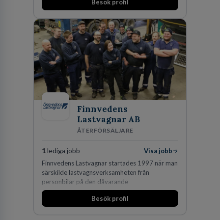
Besök profil
Finnvedens
Lastvagnar AB
ÅTERFÖRSÄLJARE
1
lediga jobb
Visa jobb
Finnvedens Lastvagnar startades 1997 när man
särskilde lastvagnsverksamheten från
personbilar på den dåvarande
huvudanläggningen i Värnamo. Sedan dess har
Besök profil
man expanderat kraftigt genom ett antal
förvärv i närliggande distrikt.Idag är bolaget
den största privata återförsäljaren av Volvo