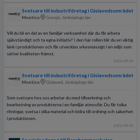
Svetsare till industriföretag i Gislavedsområdet
Montico
Gnosjö, Jönköpings län
Vill du bli en del av en familjär verksamhet där du får arbeta
självständigt och ta egna initiativ? I den här rollen blir du en viktig
länk i produktionen och får utvecklas yrkesmässigt i en miljö som
sätter kvaliteten främst.
2026-09-05
Svetsare till industriföretag i Gislavedsområdet
Montico
Gislaved, Jönköpings län
Som svetsare hos oss arbetar du med tillverkning och
bearbetning av produkterna i en familjär atmosfär. Du får tolka
ritningar, svetsa i olika material och bidra till ordning och säkerhet
i produktionen.
2026-09-05
Specialpedagog till Renshammarskolan