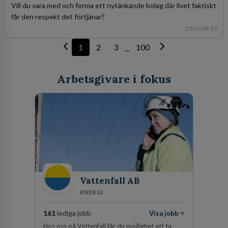
Vill du vara med och forma ett nytänkande bolag där livet faktiskt
får den respekt det förtjänar?
2026-08-17
1
2
3
100
...
Arbetsgivare i fokus
Vattenfall AB
ENERGI
161
lediga jobb
Visa jobb
Hos oss på Vattenfall får du möjlighet att ta