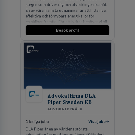
stegen som driver dig och utvecklingen framåt.
En av våra främsta utmaningar är att hitta nya,
effektiva och förnybara energikällor för
en hållbar framtid. För att lyckas behöver vi bli
fler medarbetare som vill göra skillnad.
Besök profil
Advokatfirma DLA
Piper Sweden KB
ADVOKATBYRÅER
1
lediga jobb
Visa jobb
DLA Piper är en av världens största
advokatbyråer med kontor i över 40 länder i