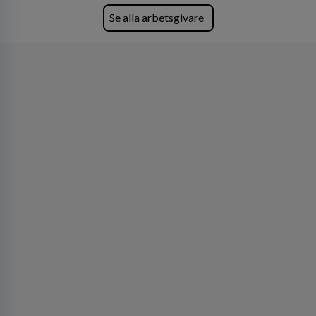
Lastvagnar och finns representerade på 20
Se alla arbetsgivare
orter i södra Sverige.