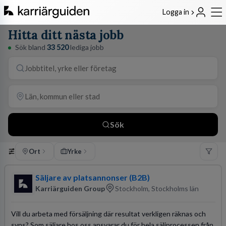
Logga in
Hitta ditt nästa jobb
Sök bland
33 520
lediga jobb
Sök
Ort
Yrke
Säljare av platsannonser (B2B)
Karriärguiden Group
Stockholm, Stockholms län
Vill du arbeta med försäljning där resultat verkligen räknas och
syns? Som säljare hos oss ansvarar du för hela säljprocessen från