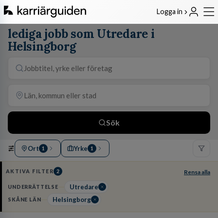
Logga in
lediga jobb som Utredare i
Helsingborg
Sök
Ort
Yrke
1
1
AKTIVA FILTER
2
Rensa alla
Utredare
UNDERRÄTTELSE
Helsingborg
SKÅNE LÄN