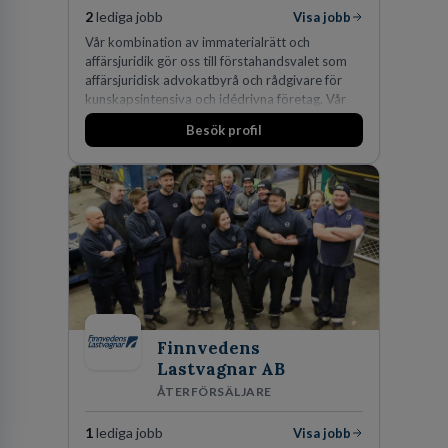
2
lediga jobb
Visa jobb
Vår kombination av immaterialrätt och
affärsjuridik gör oss till förstahandsvalet som
affärsjuridisk advokatbyrå och rådgivare för
kunskapsintensiva och idédrivna företag. Vår
expertis inom IP-tillgångar har gett oss en
Besök profil
marknadsledande position. Våra klienter väljer
oss för den kompetens som krävs för att
skydda, utveckla och kommersialisera
företagets viktigaste tillgångar.
Finnvedens
Lastvagnar AB
ÅTERFÖRSÄLJARE
1
lediga jobb
Visa jobb