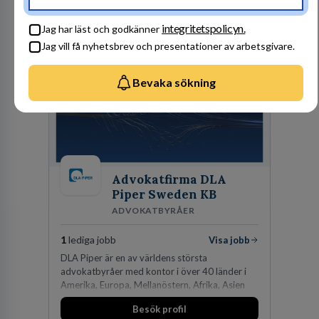
Besök profil
integritetspolicyn.
Jag har läst och godkänner
Jag vill få nyhetsbrev och presentationer av arbetsgivare.
Bevaka sökning
Advokatfirma DLA
Piper Sweden KB
ADVOKATBYRÅER
1
lediga jobb
Visa jobb
DLA Piper är en av världens största
advokatbyråer med kontor i över 40 länder i
Amerika, Europa, Mellanöstern, Afrika, Asien
och Oceanien. Vi är specialister inom
Besök profil
affärsjuridikens alla områden och vi har några