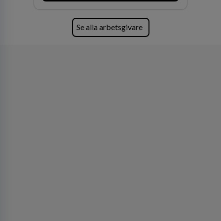
av världens ledande bolag som klienter. Med
fler än 450 jurister på fem kontor i Stockholm,
Köpenhamn, Århus, Oslo och Helsingfors kan vi
Se alla arbetsgivare
på DLA Piper erbjuda våra klienter en unik,
effektiv och gränsöverskridande nordisk
expertis. På vårt kontor i centrala Stockholm är
vi idag drygt 240 medarbetare.