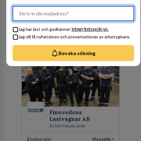
1
lediga jobb
Visa jobb
Kommuninvest är en medlemsorganisation som
utifrån en kommunal värdegrund verkningsfullt
företräder den kommunala sektorn i
integritetspolicyn.
Jag har läst och godkänner
finansieringsfrågor.
Jag vill få nyhetsbrev och presentationer av arbetsgivare.
Besök profil
Bevaka sökning
Finnvedens
Lastvagnar AB
ÅTERFÖRSÄLJARE
1
lediga jobb
Visa jobb