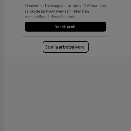
Finnvedens Lastvagnar startades 1997 när man
särskilde lastvagnsverksamheten från
personbilar på den dåvarande
huvudanläggningen i Värnamo. Sedan dess har
Besök profil
man expanderat kraftigt genom ett antal
förvärv i närliggande distrikt.Idag är bolaget
den största privata återförsäljaren av Volvo
Lastvagnar och finns representerade på 20
Se alla arbetsgivare
orter i södra Sverige.