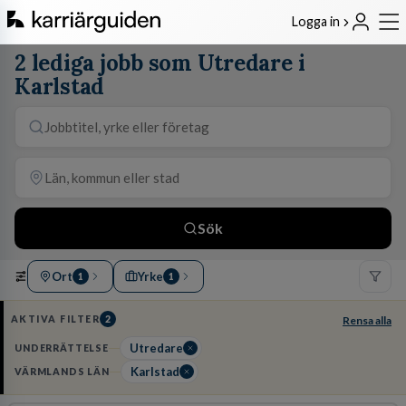
Logga in
2 lediga jobb som Utredare i
Karlstad
Sök
Ort
Yrke
1
1
AKTIVA FILTER
2
Rensa alla
Utredare
UNDERRÄTTELSE
Karlstad
VÄRMLANDS LÄN