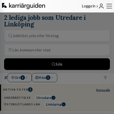
Logga in
2 lediga jobb som Utredare i
Linköping
Sök
Ort
Yrke
1
1
AKTIVA FILTER
2
Rensa alla
Utredare
UNDERRÄTTELSE
Linköping
ÖSTERGÖTLANDS LÄN