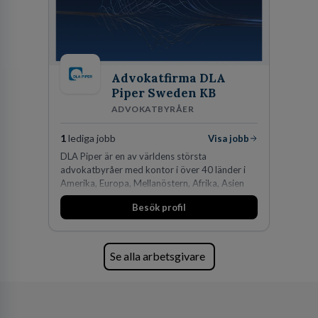
Advokatfirma DLA
Piper Sweden KB
ADVOKATBYRÅER
1
lediga jobb
Visa jobb
DLA Piper är en av världens största
advokatbyråer med kontor i över 40 länder i
Amerika, Europa, Mellanöstern, Afrika, Asien
och Oceanien. Vi är specialister inom
Besök profil
affärsjuridikens alla områden och vi har några
av världens ledande bolag som klienter. Med
fler än 450 jurister på fem kontor i Stockholm,
Köpenhamn, Århus, Oslo och Helsingfors kan vi
Se alla arbetsgivare
på DLA Piper erbjuda våra klienter en unik,
effektiv och gränsöverskridande nordisk
expertis. På vårt kontor i centrala Stockholm är
vi idag drygt 240 medarbetare.