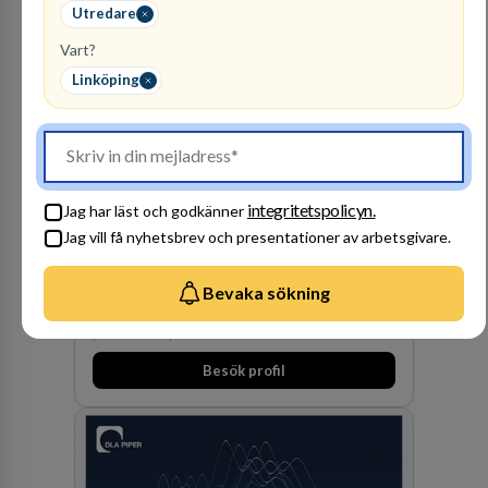
Utredare
Vart?
Linköping
Finnvedens
Lastvagnar AB
integritetspolicyn.
Jag har läst och godkänner
ÅTERFÖRSÄLJARE
Jag vill få nyhetsbrev och presentationer av arbetsgivare.
1
lediga jobb
Visa jobb
Bevaka sökning
Finnvedens Lastvagnar startades 1997 när man
särskilde lastvagnsverksamheten från
personbilar på den dåvarande
huvudanläggningen i Värnamo. Sedan dess har
Besök profil
man expanderat kraftigt genom ett antal
förvärv i närliggande distrikt.Idag är bolaget
den största privata återförsäljaren av Volvo
Lastvagnar och finns representerade på 20
orter i södra Sverige.