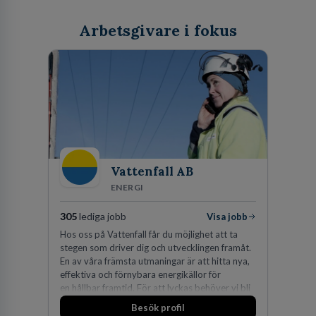
Arbetsgivare i fokus
Vattenfall AB
ENERGI
305
lediga jobb
Visa jobb
Hos oss på Vattenfall får du möjlighet att ta
stegen som driver dig och utvecklingen framåt.
En av våra främsta utmaningar är att hitta nya,
effektiva och förnybara energikällor för
en hållbar framtid. För att lyckas behöver vi bli
fler medarbetare som vill göra skillnad.
Besök profil