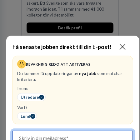
säkert. Ett Sverige som ska vara tryggare
imorgon än idag. Tillsammans med 41 000
kollegor gör vi det möjligt.
Besök profil
Få senaste jobben direkt till din E-post!
BEVAKNING REDO ATT AKTIVERAS
Du kommer få uppdateringar av
nya jobb
som matchar
kriteriera:
Inom:
Advokatbyrån
Gulliksson AB
Utredare
JURIDISK RÅDGIVNING
Vart?
Lund
2
lediga jobb
Visa jobb
Vår kombination av immaterialrätt och
affärsjuridik gör oss till förstahandsvalet som
affärsjuridisk advokatbyrå och rådgivare för