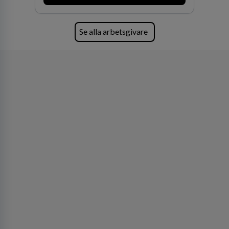
av världens ledande bolag som klienter. Med
fler än 450 jurister på fem kontor i Stockholm,
Köpenhamn, Århus, Oslo och Helsingfors kan vi
Se alla arbetsgivare
på DLA Piper erbjuda våra klienter en unik,
effektiv och gränsöverskridande nordisk
expertis. På vårt kontor i centrala Stockholm är
vi idag drygt 240 medarbetare.