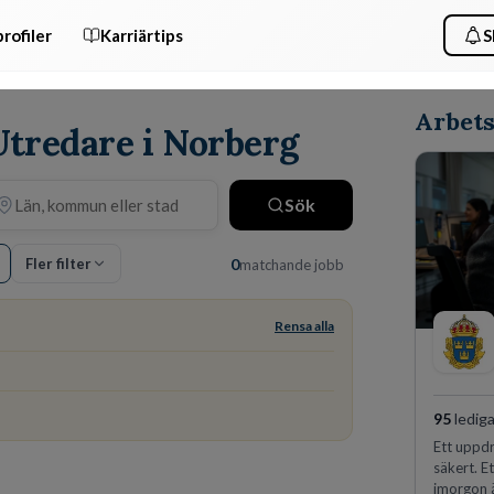
rofiler
Karriärtips
S
Arbets
Utredare i Norberg
Sök
Fler filter
0
matchande jobb
Rensa alla
95
lediga
Ett uppdr
säkert. E
imorgon 