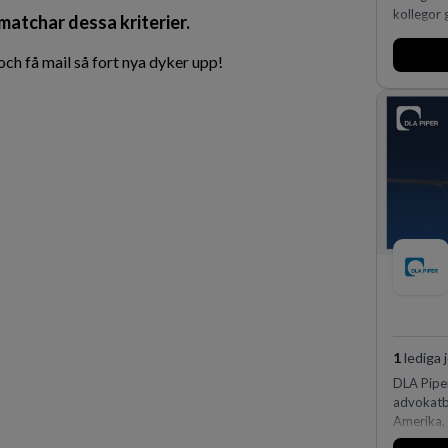
kollegor g
 matchar dessa kriterier.
h få mail så fort nya dyker upp!
1
lediga 
DLA Piper
advokatby
Amerika, 
och Ocean