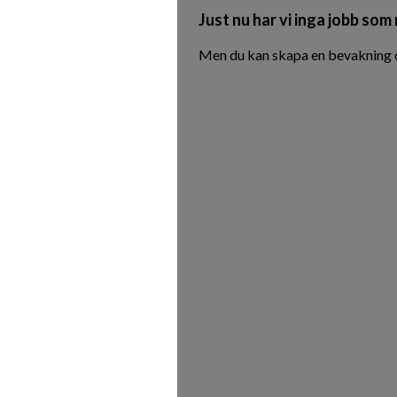
Just nu har vi inga jobb som
Men du kan skapa en bevakning oc