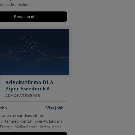
ör vi det möjligt.
Besök profil
Advokatfirma DLA
Piper Sweden KB
ADVOKATBYRÅER
jobb
Visa jobb
 är en av världens största
råer med kontor i över 40 länder i
Europa, Mellanöstern, Afrika, Asien
ien. Vi är specialister inom