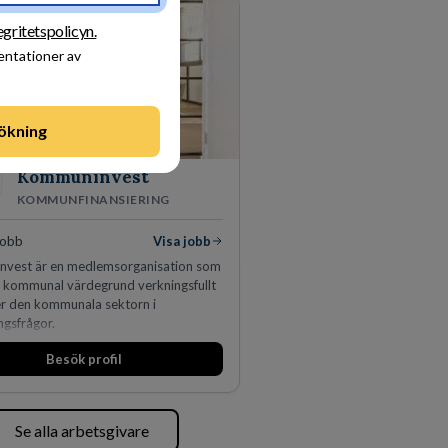
egritetspolicyn.
sentationer av
ökning
Kommuninvest
KOMMUNFINANSIERING
jobb
Visa jobb
vest är en medlemsorganisation som
n kommunal värdegrund verkningsfullt
er den kommunala sektorn i
ngsfrågor.
Besök profil
Se alla arbetsgivare