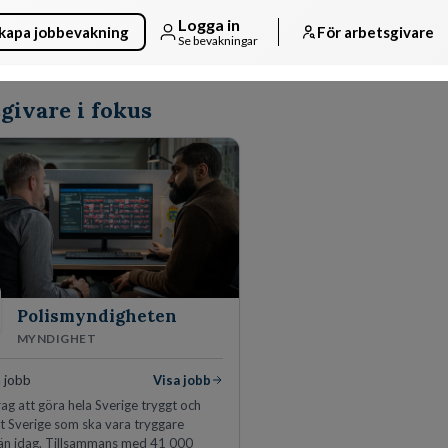
Logga in
kapa jobbevakning
För arbetsgivare
Se bevakningar
givare i fokus
Polismyndigheten
MYNDIGHET
 jobb
Visa jobb
ag att göra hela Sverige tryggt och
tt Sverige som ska vara tryggare
än idag. Tillsammans med 41 000