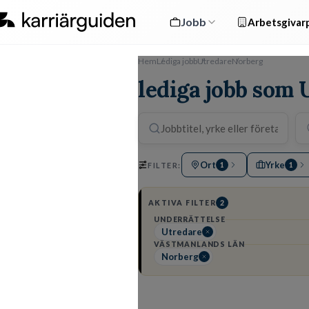
Jobb
Arbetsgivarp
Hem
Lediga jobb
Utredare
Norberg
lediga jobb som 
Ort
Yrke
FILTER:
1
1
AKTIVA FILTER
2
UNDERRÄTTELSE
Utredare
VÄSTMANLANDS LÄN
Norberg