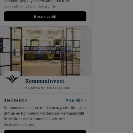
särskilde lastvagnsverksamheten från
personbilar på den dåvarande
huvudanläggningen i Värnamo. Sedan dess har
Besök profil
man expanderat kraftigt genom ett antal
förvärv i närliggande distrikt.Idag är bolaget
den största privata återförsäljaren av Volvo
Lastvagnar och finns representerade på 20
orter i södra Sverige.
Kommuninvest
KOMMUNFINANSIERING
1
lediga jobb
Visa jobb
Kommuninvest är en medlemsorganisation som
utifrån en kommunal värdegrund verkningsfullt
företräder den kommunala sektorn i
finansieringsfrågor.