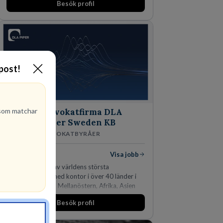
Besök profil
-post!
om matchar
Advokatfirma DLA
Piper Sweden KB
ADVOKATBYRÅER
1
lediga jobb
Visa jobb
DLA Piper är en av världens största
advokatbyråer med kontor i över 40 länder i
Amerika, Europa, Mellanöstern, Afrika, Asien
och Oceanien. Vi är specialister inom
Besök profil
affärsjuridikens alla områden och vi har några
av världens ledande bolag som klienter. Med