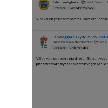
Polismyndigheten
Luleå, Norrbot
Utredare
Förändringsledare
Vi söker en gruppchef som vill utöva ett upprik
Handläggare skydd av civilbefo
Länsstyrelsen Norrbotten
Luleå,
Utredare
Underrättelse
Vill du vara med och bidra till ett hållbart, tryg
planerar för att skydda civilbefolkningen och ser 