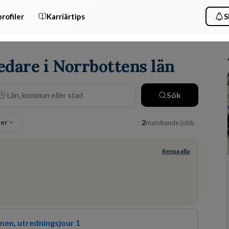
rofiler
Karriärtips
S
edare i Norrbottens län
Sök
ter
2
matchande jobb
Rensa alla
nen, utredningsjour 1