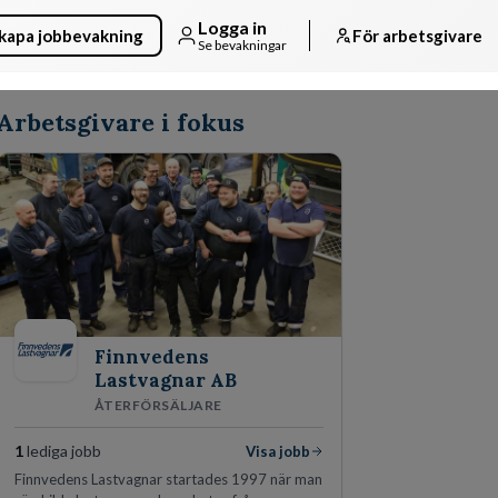
Logga in
kapa jobbevakning
För arbetsgivare
Se bevakningar
Arbetsgivare i fokus
Finnvedens
Lastvagnar AB
ÅTERFÖRSÄLJARE
1
lediga jobb
Visa jobb
Finnvedens Lastvagnar startades 1997 när man