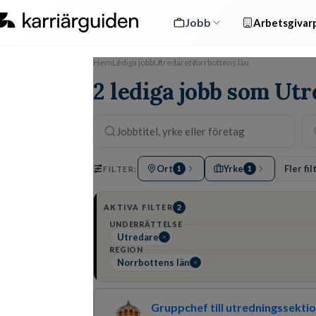
Jobb
Arbetsgivarp
Hem
Lediga jobb
Utredare
Norrbottens län
2 lediga jobb som Utr
Ort
Yrke
Fler fil
FILTER:
1
1
AKTIVA FILTER
2
UNDERRÄTTELSE
Utredare
REGION
Norrbottens län
Gruppchef till utredningssektio