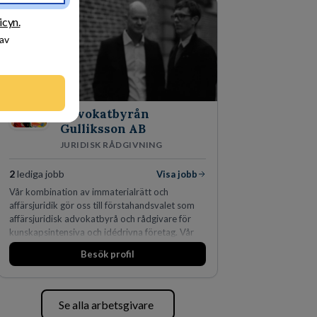
fler än 450 jurister på fem kontor i Stockholm,
Köpenhamn, Århus, Oslo och Helsingfors kan vi
icyn.
på DLA Piper erbjuda våra klienter en unik,
 av
effektiv och gränsöverskridande nordisk
expertis. På vårt kontor i centrala Stockholm är
vi idag drygt 240 medarbetare.
Advokatbyrån
Gulliksson AB
JURIDISK RÅDGIVNING
2
lediga jobb
Visa jobb
Vår kombination av immaterialrätt och
affärsjuridik gör oss till förstahandsvalet som
affärsjuridisk advokatbyrå och rådgivare för
kunskapsintensiva och idédrivna företag. Vår
expertis inom IP-tillgångar har gett oss en
Besök profil
marknadsledande position. Våra klienter väljer
oss för den kompetens som krävs för att
skydda, utveckla och kommersialisera
företagets viktigaste tillgångar.
Se alla arbetsgivare