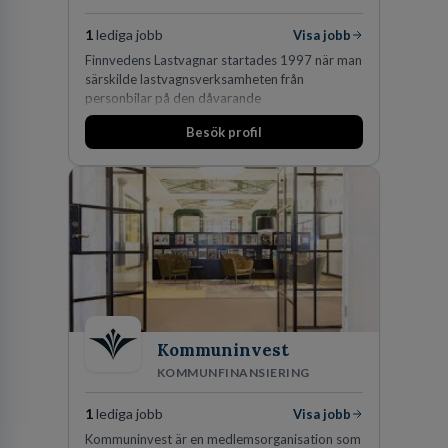
1
lediga jobb
Visa jobb
Finnvedens Lastvagnar startades 1997 när man
särskilde lastvagnsverksamheten från
personbilar på den dåvarande
huvudanläggningen i Värnamo. Sedan dess har
Besök profil
man expanderat kraftigt genom ett antal
förvärv i närliggande distrikt.Idag är bolaget
den största privata återförsäljaren av Volvo
Lastvagnar och finns representerade på 20
orter i södra Sverige.
Kommuninvest
KOMMUNFINANSIERING
1
lediga jobb
Visa jobb
Kommuninvest är en medlemsorganisation som