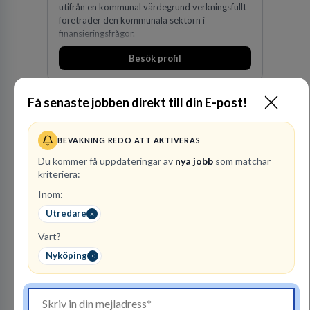
utifrån en kommunal värdegrund verkningsfullt
företräder den kommunala sektorn i
finansieringsfrågor.
Besök profil
Få senaste jobben direkt till din E-post!
BEVAKNING REDO ATT AKTIVERAS
Du kommer få uppdateringar av
nya jobb
som matchar
kriteriera:
Inom:
Polismyndigheten
Utredare
MYNDIGHET
Vart?
100
lediga jobb
Visa jobb
Nyköping
Ett uppdrag att göra hela Sverige tryggt och
säkert. Ett Sverige som ska vara tryggare
imorgon än idag. Tillsammans med 41 000
kollegor gör vi det möjligt.