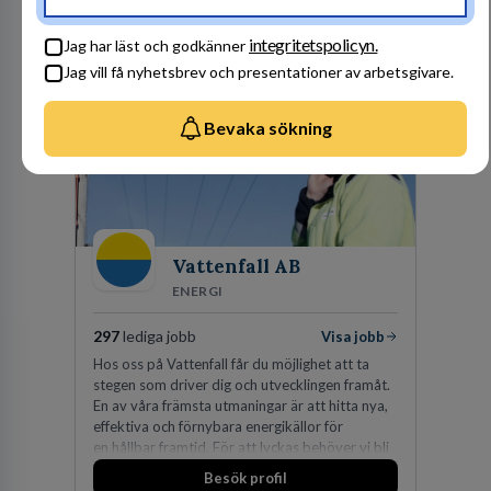
Besök profil
integritetspolicyn.
Jag har läst och godkänner
Jag vill få nyhetsbrev och presentationer av arbetsgivare.
Bevaka sökning
Vattenfall AB
ENERGI
297
lediga jobb
Visa jobb
Hos oss på Vattenfall får du möjlighet att ta
stegen som driver dig och utvecklingen framåt.
En av våra främsta utmaningar är att hitta nya,
effektiva och förnybara energikällor för
en hållbar framtid. För att lyckas behöver vi bli
fler medarbetare som vill göra skillnad.
Besök profil