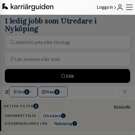
Logga in
1 ledig jobb som Utredare i
Nyköping
Sök
Ort
Yrke
1
1
AKTIVA FILTER
2
Rensa alla
Utredare
UNDERRÄTTELSE
Nyköping
SÖDERMANLANDS LÄN