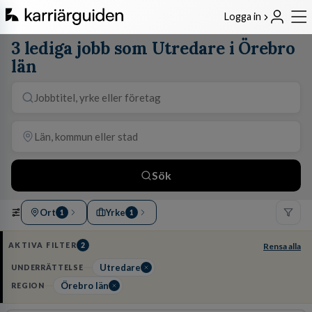
Logga in
3 lediga jobb som Utredare i Örebro
län
Sök
Ort
Yrke
1
1
AKTIVA FILTER
2
Rensa alla
Utredare
UNDERRÄTTELSE
Örebro län
REGION