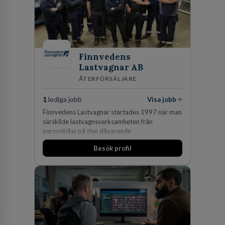
Finnvedens
Lastvagnar AB
ÅTERFÖRSÄLJARE
1
lediga jobb
Visa jobb
Finnvedens Lastvagnar startades 1997 när man
särskilde lastvagnsverksamheten från
personbilar på den dåvarande
huvudanläggningen i Värnamo. Sedan dess har
Besök profil
man expanderat kraftigt genom ett antal
förvärv i närliggande distrikt.Idag är bolaget
den största privata återförsäljaren av Volvo
Lastvagnar och finns representerade på 20
orter i södra Sverige.