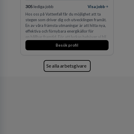
305
lediga jobb
Visa jobb
Hos oss på Vattenfall får du möjlighet att ta
stegen som driver dig och utvecklingen framåt.
En av våra främsta utmaningar är att hitta nya,
effektiva och förnybara energikällor för
en hållbar framtid. För att lyckas behöver vi bli
fler medarbetare som vill göra skillnad.
Besök profil
Se alla arbetsgivare