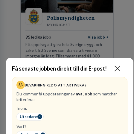
Polismyndigheten
MYNDIGHET
95
lediga jobb
Visa jobb
Ett uppdrag att göra hela Sverige tryggt och
säkert. Ett Sverige som ska vara tryggare
imorgon än idag. Tillsammans med 41 000
kollegor gör vi det möjligt.
Få senaste jobben direkt till din E-post!
Besök profil
BEVAKNING REDO ATT AKTIVERAS
Du kommer få uppdateringar av
nya jobb
som matchar
kriteriera:
Inom:
Utredare
Vart?