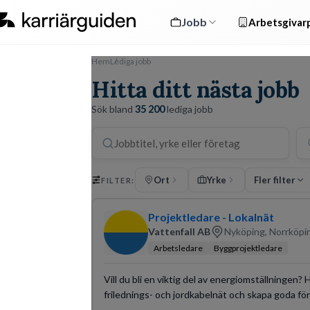
Jobb
Arbetsgivarp
Hem
Lediga jobb
Hitta ditt nästa jobb
Sök bland
35 200
lediga jobb
Ort
Yrke
Fler filter
FILTER:
Projektledare - Lokalnät
Vattenfall AB
Nyköping, Norrköpi
Arbetsledare
Byggprojektledare
Vill du bli en viktig del av energiomställningen?
frilednings- och jordkabelnät och skapa goda föru