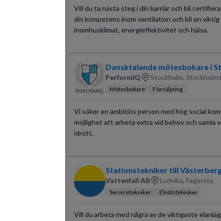
Vill du ta nästa steg i din karriär och bli certif
din kompetens inom ventilation och bli en viktig
inomhusklimat, energieffektivitet och hälsa.
Dansktalande mötesbokare i S
PerformIQ
Stockholm, Stockholms
Mötesbokare
Försäljning
Vi söker en ambitiös person med hög social komp
möjlighet att arbeta extra vid behov och samla vä
idrott.
Stationstekniker till Västerber
Vattenfall AB
Ludvika, Fagersta
Servicetekniker
Elnätstekniker
Vill du arbeta med några av de viktigaste elanläg