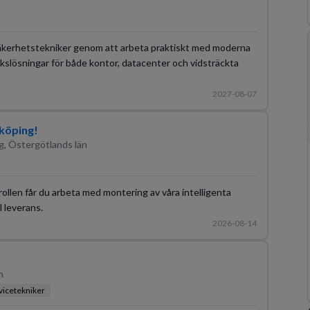
m säkerhetstekniker genom att arbeta praktiskt med moderna
kslösningar för både kontor, datacenter och vidsträckta
2027-08-07
nköping!
g, Östergötlands län
rollen får du arbeta med montering av våra intelligenta
l leverans.
2026-08-14
n
vicetekniker