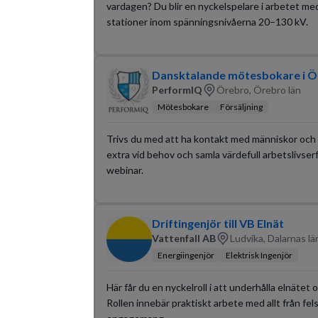
vardagen? Du blir en nyckelspelare i arbetet med
stationer inom spänningsnivåerna 20–130 kV.
Dansktalande mötesbokare i Ö
PerformIQ
Örebro, Örebro län
Mötesbokare
Försäljning
Trivs du med att ha kontakt med människor och k
extra vid behov och samla värdefull arbetslivser
webinar.
Driftingenjör till VB Elnät
Vattenfall AB
Ludvika, Dalarnas lä
Energiingenjör
Elektrisk Ingenjör
Här får du en nyckelroll i att underhålla elnätet oc
Rollen innebär praktiskt arbete med allt från fels