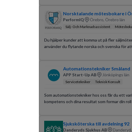
Norsktalande mötesbokare i Ö
PerformIQ
Örebro, Örebro län
Sälj- Och Marknadsassistent
Mötesbok
Du hjälper kunder att komma ut på fler säljmöten
använder du flytande norska och svenska för att
Automationstekniker Småland
APP Start-Up AB
Jönköpings län
Servicetekniker
Teknisk Konsult
Som automationstekniker hos oss får du ett vari
kompetens och dina resultat som formar din roll
Sjuksköterska till avdelning 92
Danderyds Sjukhus AB
Danderyd,