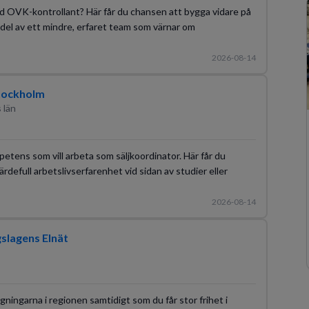
ierad OVK-kontrollant? Här får du chansen att bygga vidare på
 del av ett mindre, erfaret team som värnar om
2026-08-14
tockholm
 län
etens som vill arbeta som säljkoordinator. Här får du
rdefull arbetslivserfarenhet vid sidan av studier eller
2026-08-14
gslagens Elnät
gningarna i regionen samtidigt som du får stor frihet i