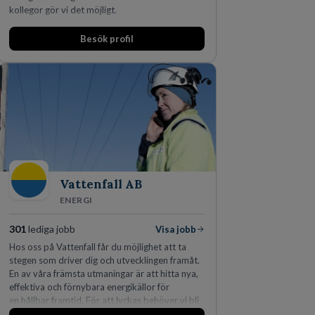
kollegor gör vi det möjligt.
Besök profil
Vattenfall AB
ENERGI
301
lediga jobb
Visa jobb
Hos oss på Vattenfall får du möjlighet att ta
stegen som driver dig och utvecklingen framåt.
En av våra främsta utmaningar är att hitta nya,
effektiva och förnybara energikällor för
en hållbar framtid. För att lyckas behöver vi bli
fler medarbetare som vill göra skillnad.