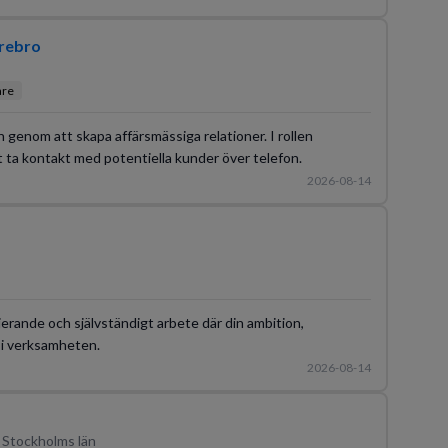
rebro
are
 genom att skapa affärsmässiga relationer. I rollen
 ta kontakt med potentiella kunder över telefon.
2026-08-14
erande och självständigt arbete där din ambition,
 i verksamheten.
2026-08-14
 Stockholms län