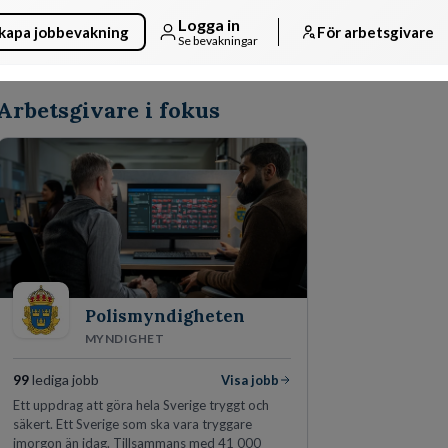
Logga in
kapa jobbevakning
För arbetsgivare
Se bevakningar
Arbetsgivare i fokus
Polismyndigheten
MYNDIGHET
99
lediga jobb
Visa jobb
Ett uppdrag att göra hela Sverige tryggt och
säkert. Ett Sverige som ska vara tryggare
imorgon än idag. Tillsammans med 41 000