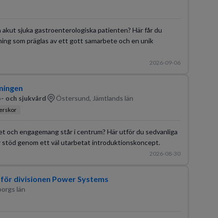
en akut sjuka gastroenterologiska patienten? Här får du
ning som präglas av ett gott samarbete och en unik
2026-09-06
gningen
- och sjukvård
Östersund, Jämtlands län
terskor
ghet och engagemang står i centrum? Här utför du sedvanliga
 stöd genom ett väl utarbetat introduktionskoncept.
2026-08-30
 för divisionen Power Systems
borgs län