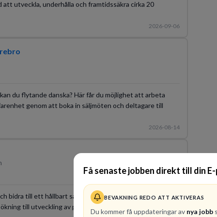
 att utveckla, underhålla och framtidssäkra cirka 20
2026-09-06
rebro
an du flytande danska? Här får du möjlighet att arbeta
farenhet genom att boka in säljmöten och deltagare till
2026-08-14
n
Få senaste jobben direkt till din E
h bidra till ett hållbart samhälle i en expansiv tillväxtfas.
BEVAKNING REDO ATT AKTIVERAS
ökning till utveckling av processer i en miljö som präglas av
Du kommer få uppdateringar av
nya jobb
s