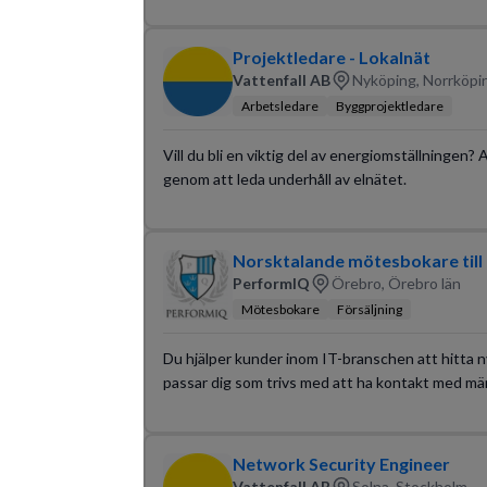
Projektledare - Lokalnät
Vattenfall AB
Nyköping, Norrköpi
Arbetsledare
Byggprojektledare
Vill du bli en viktig del av energiomställningen? 
genom att leda underhåll av elnätet.
Norsktalande mötesbokare till 
PerformIQ
Örebro, Örebro län
Mötesbokare
Försäljning
Du hjälper kunder inom IT-branschen att hitta n
passar dig som trivs med att ha kontakt med mä
Network Security Engineer
Vattenfall AB
Solna, Stockholm