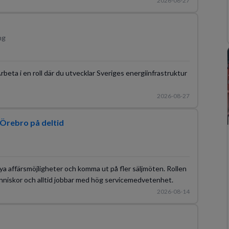
2026-08-27
ng
Arbeta i en roll där du utvecklar Sveriges energiinfrastruktur
2026-08-27
Örebro på deltid
ya affärsmöjligheter och komma ut på fler säljmöten. Rollen
nniskor och alltid jobbar med hög servicemedvetenhet.
2026-08-14