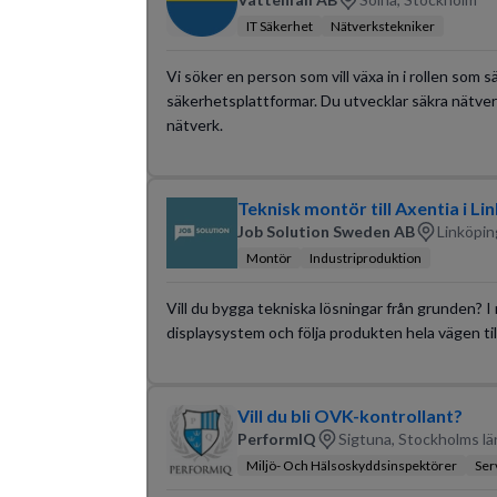
IT Säkerhet
Nätverkstekniker
Vi söker en person som vill växa in i rollen so
säkerhetsplattformar. Du utvecklar säkra nätver
nätverk.
Teknisk montör till Axentia i Li
Job Solution Sweden AB
Linköpin
Montör
Industriproduktion
Vill du bygga tekniska lösningar från grunden? I 
displaysystem och följa produkten hela vägen til
Vill du bli OVK-kontrollant?
PerformIQ
Sigtuna, Stockholms lä
Miljö- Och Hälsoskyddsinspektörer
Ser