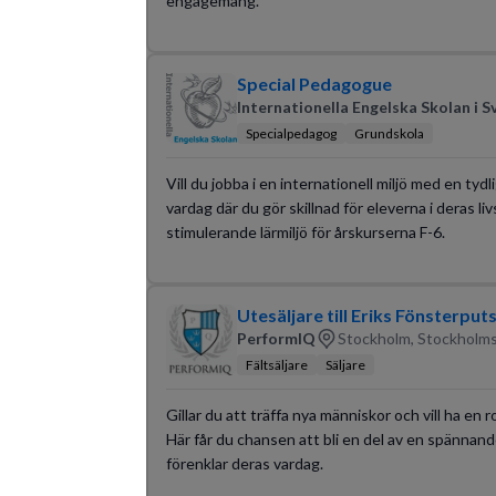
engagemang.
Special Pedagogue
Internationella Engelska Skolan i S
Specialpedagog
Grundskola
Vill du jobba i en internationell miljö med en tyd
vardag där du gör skillnad för eleverna i deras li
stimulerande lärmiljö för årskurserna F-6.
Utesäljare till Eriks Fönsterput
PerformIQ
Stockholm, Stockholms
Fältsäljare
Säljare
Gillar du att träffa nya människor och vill ha en 
Här får du chansen att bli en del av en spännand
förenklar deras vardag.