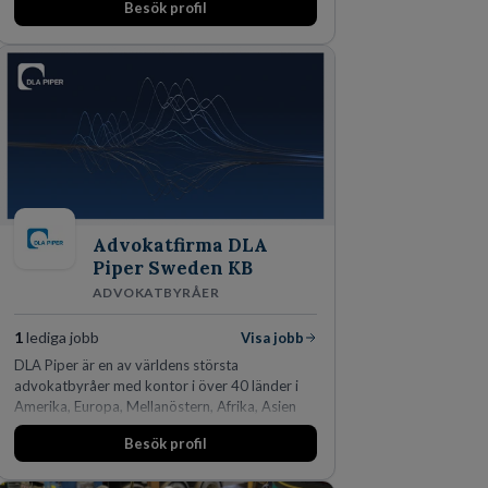
Besök profil
Advokatfirma DLA
Piper Sweden KB
ADVOKATBYRÅER
1
lediga jobb
Visa jobb
DLA Piper är en av världens största
advokatbyråer med kontor i över 40 länder i
Amerika, Europa, Mellanöstern, Afrika, Asien
och Oceanien. Vi är specialister inom
Besök profil
affärsjuridikens alla områden och vi har några
av världens ledande bolag som klienter. Med