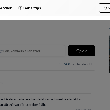
rofiler
Karriärtips
S
Sök
35 200
matchande jobb
ng
 Här får du arbeta i en framtidsbransch med underhåll av
tsättningar för tekniker i fält.