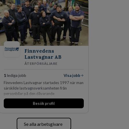
fler än 450 jurister på fem kontor i Stockholm,
Köpenhamn, Århus, Oslo och Helsingfors kan vi
på DLA Piper erbjuda våra klienter en unik,
effektiv och gränsöverskridande nordisk
expertis. På vårt kontor i centrala Stockholm är
vi idag drygt 240 medarbetare.
Finnvedens
Lastvagnar AB
ÅTERFÖRSÄLJARE
1
lediga jobb
Visa jobb
Finnvedens Lastvagnar startades 1997 när man
särskilde lastvagnsverksamheten från
personbilar på den dåvarande
huvudanläggningen i Värnamo. Sedan dess har
Besök profil
man expanderat kraftigt genom ett antal
förvärv i närliggande distrikt.Idag är bolaget
den största privata återförsäljaren av Volvo
Lastvagnar och finns representerade på 20
Se alla arbetsgivare
orter i södra Sverige.