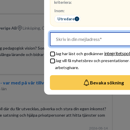
kriteriera:
2026-09-06
Inom:
Utredare
verige AB
Linköping, Östergötlands län
lig pedagogisk vision? Som specialpedagog kliver du in i en
integritetspol
Jag har läst och godkänner
vslånga lärande och bidrar till en strukturerad och
Jag vill få nyhetsbrev och presentationer
arbetsgivare.
2026-08-31
s- var med på vår tillväxtresa!
Bevaka sökning
 län
roll där du får utvecklas, påverka och styra din egen inkomst?
e satsning och hjälpa privatpersoner att hitta tjänster som
2026-08-14