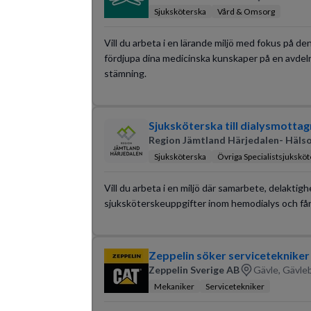
Sjuksköterska
Vård & Omsorg
Vill du arbeta i en lärande miljö med fokus på d
fördjupa dina medicinska kunskaper på en avdel
stämning.
Sjuksköterska till dialysmotta
Region Jämtland Härjedalen- Hälso
Sjuksköterska
Övriga Specialistsjukskö
Vill du arbeta i en miljö där samarbete, delakti
sjuksköterskeuppgifter inom hemodialys och får
Zeppelin söker servicetekniker
Zeppelin Sverige AB
Gävle, Gävle
Mekaniker
Servicetekniker