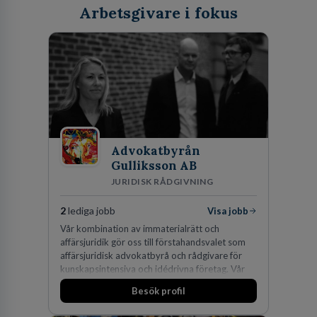
Arbetsgivare i fokus
Advokatbyrån
Gulliksson AB
JURIDISK RÅDGIVNING
2
lediga jobb
Visa jobb
Vår kombination av immaterialrätt och
affärsjuridik gör oss till förstahandsvalet som
affärsjuridisk advokatbyrå och rådgivare för
kunskapsintensiva och idédrivna företag. Vår
expertis inom IP-tillgångar har gett oss en
Besök profil
marknadsledande position. Våra klienter väljer
oss för den kompetens som krävs för att