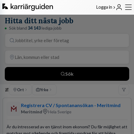
Logga in
Hitta ditt nästa jobb
Sök bland
34 143
lediga jobb
Sök
Ort
Yrke
Registrera CV / Spontanansökan - Meritmind
Meritmind
Hela Sverige
Är du intresserad av en tjänst inom ekonomi? Du får möjlighet att
matchas mot pågående och framtida uppdrag för att hjälpa