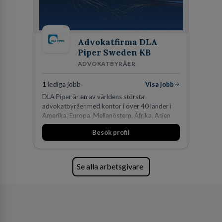
Advokatfirma DLA
Piper Sweden KB
ADVOKATBYRÅER
1
lediga jobb
Visa jobb
DLA Piper är en av världens största
advokatbyråer med kontor i över 40 länder i
Amerika, Europa, Mellanöstern, Afrika, Asien
och Oceanien. Vi är specialister inom
Besök profil
affärsjuridikens alla områden och vi har några
av världens ledande bolag som klienter. Med
fler än 450 jurister på fem kontor i Stockholm,
Köpenhamn, Århus, Oslo och Helsingfors kan vi
Se alla arbetsgivare
på DLA Piper erbjuda våra klienter en unik,
effektiv och gränsöverskridande nordisk
expertis. På vårt kontor i centrala Stockholm är
vi idag drygt 240 medarbetare.