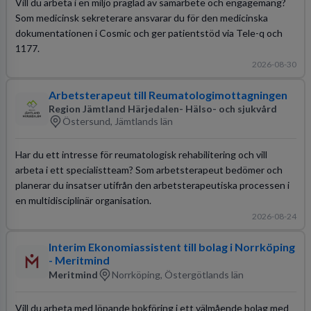
Vill du arbeta i en miljö präglad av samarbete och engagemang?
Som medicinsk sekreterare ansvarar du för den medicinska
dokumentationen i Cosmic och ger patientstöd via Tele-q och
1177.
2026-08-30
Arbetsterapeut till Reumatologimottagningen
Region Jämtland Härjedalen- Hälso- och sjukvård
Östersund, Jämtlands län
Har du ett intresse för reumatologisk rehabilitering och vill
arbeta i ett specialistteam? Som arbetsterapeut bedömer och
planerar du insatser utifrån den arbetsterapeutiska processen i
en multidisciplinär organisation.
2026-08-24
Interim Ekonomiassistent till bolag i Norrköping
- Meritmind
Meritmind
Norrköping, Östergötlands län
Vill du arbeta med löpande bokföring i ett välmående bolag med