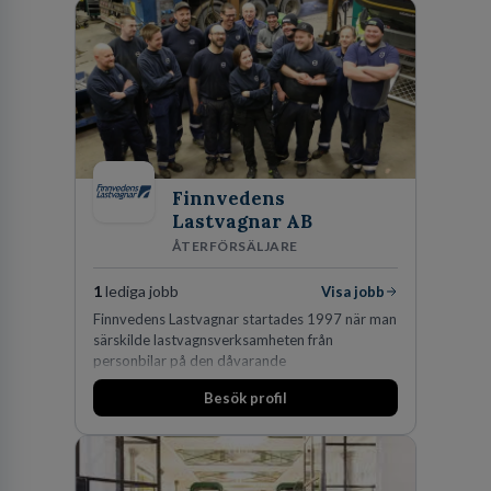
skydda, utveckla och kommersialisera
företagets viktigaste tillgångar.
Finnvedens
Lastvagnar AB
ÅTERFÖRSÄLJARE
1
lediga jobb
Visa jobb
Finnvedens Lastvagnar startades 1997 när man
särskilde lastvagnsverksamheten från
personbilar på den dåvarande
huvudanläggningen i Värnamo. Sedan dess har
Besök profil
man expanderat kraftigt genom ett antal
förvärv i närliggande distrikt.Idag är bolaget
den största privata återförsäljaren av Volvo
Lastvagnar och finns representerade på 20
orter i södra Sverige.