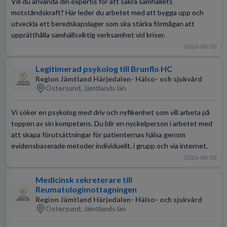
Vill du använda din expertis för att säkra samhällets
motståndskraft? Här leder du arbetet med att bygga upp och
utveckla ett beredskapslager som ska stärka förmågan att
upprätthålla samhällsviktig verksamhet vid kriser.
2026-08-30
Legitimerad psykolog till Brunflo HC
Region Jämtland Härjedalen- Hälso- och sjukvård
Östersund, Jämtlands län
Vi söker en psykolog med driv och nyfikenhet som vill arbeta på
toppen av sin kompetens. Du blir en nyckelperson i arbetet med
att skapa förutsättningar för patienternas hälsa genom
evidensbaserade metoder individuellt, i grupp och via internet.
2026-08-30
Medicinsk sekreterare till
Reumatologimottagningen
Region Jämtland Härjedalen- Hälso- och sjukvård
Östersund, Jämtlands län