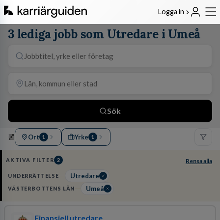
Logga in
3 lediga jobb som Utredare i Umeå
Sök
Ort
Yrke
1
1
AKTIVA FILTER
2
Rensa alla
Utredare
UNDERRÄTTELSE
Umeå
VÄSTERBOTTENS LÄN
Finansiell utredare