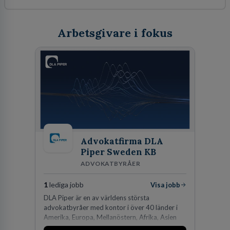
Arbetsgivare i fokus
Advokatfirma DLA
Piper Sweden KB
ADVOKATBYRÅER
1
lediga jobb
Visa jobb
DLA Piper är en av världens största
advokatbyråer med kontor i över 40 länder i
Amerika, Europa, Mellanöstern, Afrika, Asien
och Oceanien. Vi är specialister inom