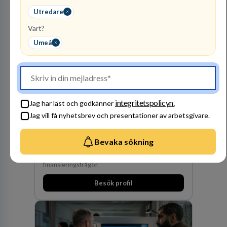
Utredare
Vart?
Umeå
Kommuninvest
integritetspolicyn.
KOMMUNFINANSIERING
Jag har läst och godkänner
Jag vill få nyhetsbrev och presentationer av arbetsgivare.
1
lediga jobb
Visa jobb
Kommuninvest är en medlemsorganisation som
Bevaka sökning
utifrån en kommunal värdegrund verkningsfullt
företräder den kommunala sektorn i
finansieringsfrågor.
Besök profil