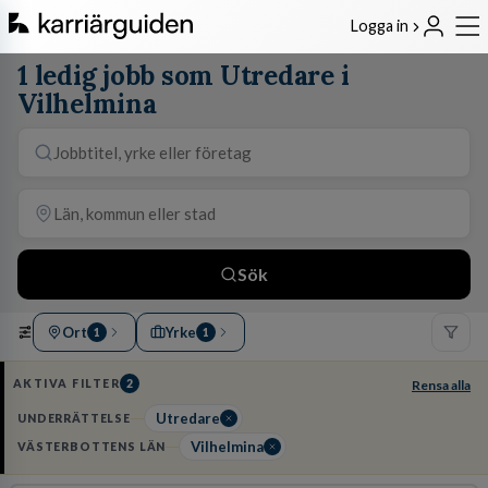
Logga in
1 ledig jobb som Utredare i
Vilhelmina
Sök
Ort
Yrke
1
1
AKTIVA FILTER
2
Rensa alla
Utredare
UNDERRÄTTELSE
Vilhelmina
VÄSTERBOTTENS LÄN