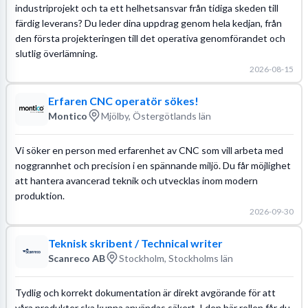
industriprojekt och ta ett helhetsansvar från tidiga skeden till
färdig leverans? Du leder dina uppdrag genom hela kedjan, från
den första projekteringen till det operativa genomförandet och
slutlig överlämning.
2026-08-15
Erfaren CNC operatör sökes!
Montico
Mjölby, Östergötlands län
Vi söker en person med erfarenhet av CNC som vill arbeta med
noggrannhet och precision i en spännande miljö. Du får möjlighet
att hantera avancerad teknik och utvecklas inom modern
produktion.
2026-09-30
Teknisk skribent / Technical writer
Scanreco AB
Stockholm, Stockholms län
Tydlig och korrekt dokumentation är direkt avgörande för att
våra produkter ska kunna användas säkert. I den här rollen får du