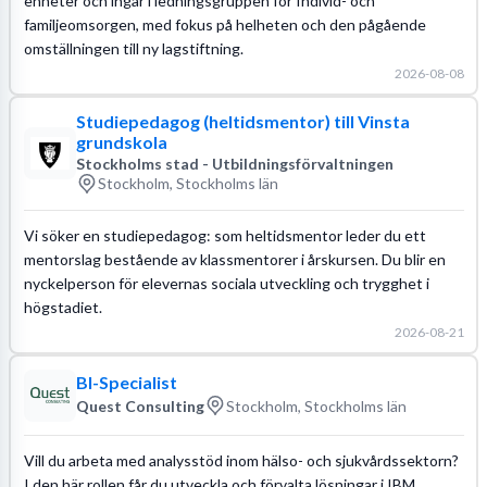
enheter och ingår i ledningsgruppen för Individ- och
familjeomsorgen, med fokus på helheten och den pågående
omställningen till ny lagstiftning.
2026-08-08
Studiepedagog (heltidsmentor) till Vinsta
grundskola
Stockholms stad - Utbildningsförvaltningen
Stockholm, Stockholms län
Vi söker en studiepedagog: som heltidsmentor leder du ett
mentorslag bestående av klassmentorer i årskursen. Du blir en
nyckelperson för elevernas sociala utveckling och trygghet i
högstadiet.
2026-08-21
BI-Specialist
Quest Consulting
Stockholm, Stockholms län
Vill du arbeta med analysstöd inom hälso- och sjukvårdssektorn?
I den här rollen får du utveckla och förvalta lösningar i IBM