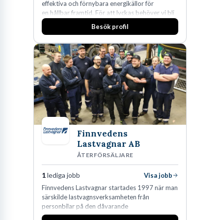
effektiva och förnybara energikällor för
en hållbar framtid. För att lyckas behöver vi bli
fler medarbetare som vill göra skillnad.
Besök profil
Finnvedens
Lastvagnar AB
ÅTERFÖRSÄLJARE
1
lediga jobb
Visa jobb
Finnvedens Lastvagnar startades 1997 när man
särskilde lastvagnsverksamheten från
personbilar på den dåvarande
huvudanläggningen i Värnamo. Sedan dess har