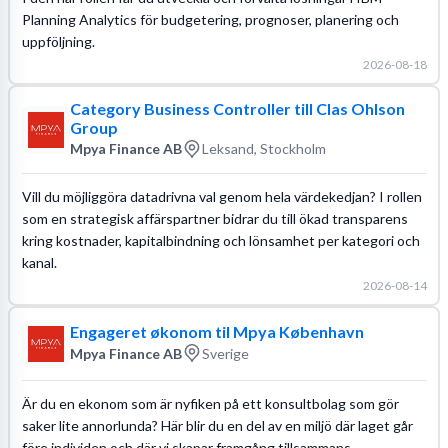
Planning Analytics för budgetering, prognoser, planering och
uppföljning.
2026-08-18
Category Business Controller till Clas Ohlson
Group
Mpya Finance AB
Leksand, Stockholm
Vill du möjliggöra datadrivna val genom hela värdekedjan? I rollen
som en strategisk affärspartner bidrar du till ökad transparens
kring kostnader, kapitalbindning och lönsamhet per kategori och
kanal.
2026-08-14
Engageret økonom til Mpya København
Mpya Finance AB
Sverige
Är du en ekonom som är nyfiken på ett konsultbolag som gör
saker lite annorlunda? Här blir du en del av en miljö där laget går
före individen och där vi skapar framgång tillsammans.