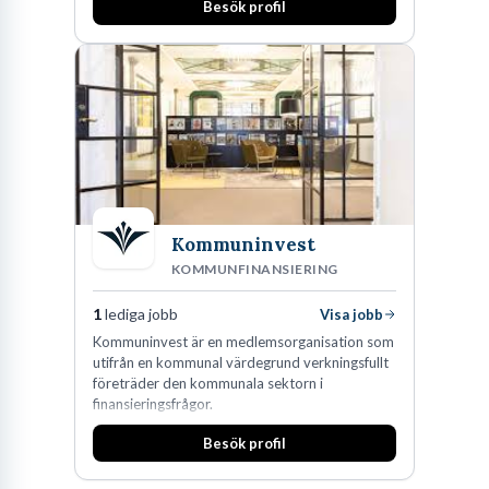
Besök profil
man expanderat kraftigt genom ett antal
förvärv i närliggande distrikt.Idag är bolaget
den största privata återförsäljaren av Volvo
Lastvagnar och finns representerade på 20
orter i södra Sverige.
Kommuninvest
KOMMUNFINANSIERING
1
lediga jobb
Visa jobb
Kommuninvest är en medlemsorganisation som
utifrån en kommunal värdegrund verkningsfullt
företräder den kommunala sektorn i
finansieringsfrågor.
Besök profil