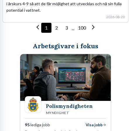
i årskurs 4-9 så att de får möjlighet att utvecklas och nå sin fulla
potential i vattnet.
2026-08-20
1
2
3
100
...
Arbetsgivare i fokus
Polismyndigheten
MYNDIGHET
95
lediga jobb
Visa jobb