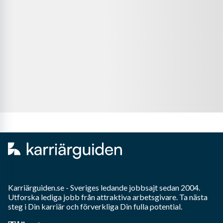
Karriärguiden.se - Sveriges ledande jobbsajt sedan 2004.
Utforska lediga jobb från attraktiva arbetsgivare. Ta nästa
steg i Din karriär och förverkliga Din fulla potential.