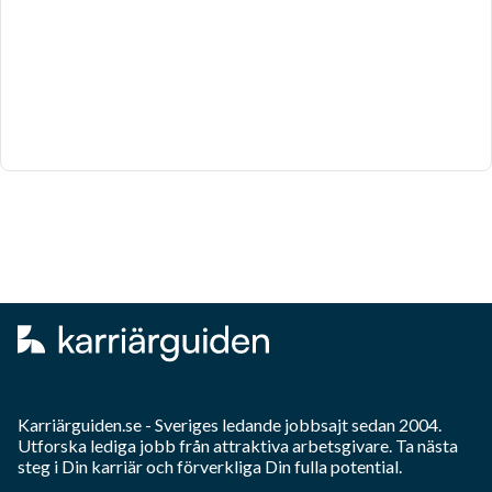
Karriärguiden.se - Sveriges ledande jobbsajt sedan 2004.
Utforska lediga jobb från attraktiva arbetsgivare. Ta nästa
steg i Din karriär och förverkliga Din fulla potential.