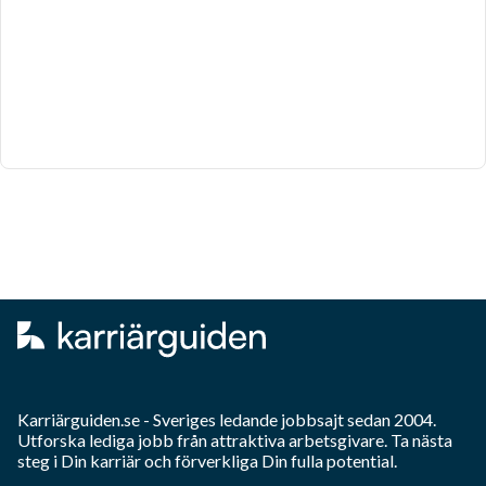
Karriärguiden.se - Sveriges ledande jobbsajt sedan 2004.
Utforska lediga jobb från attraktiva arbetsgivare. Ta nästa
steg i Din karriär och förverkliga Din fulla potential.