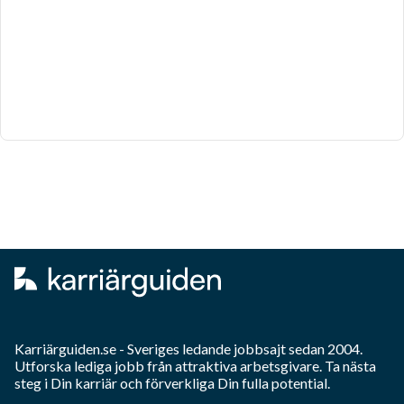
Karriärguiden.se - Sveriges ledande jobbsajt sedan 2004.
Utforska lediga jobb från attraktiva arbetsgivare. Ta nästa
steg i Din karriär och förverkliga Din fulla potential.