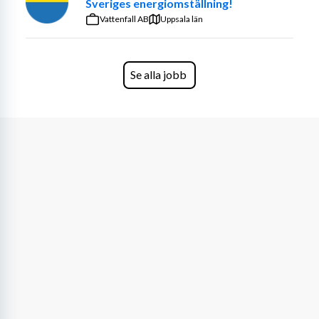
Sveriges energiomställning!
Vattenfall AB
Uppsala län
Se alla jobb