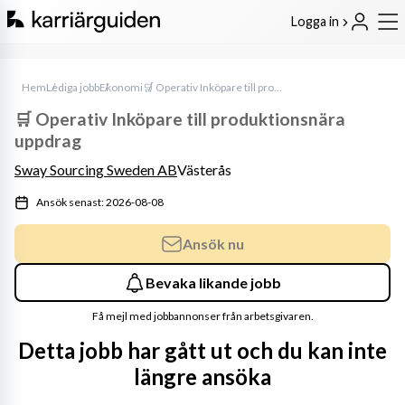
Logga in
Hem
Lediga jobb
Ekonomi
🛒 Operativ Inköpare till produktionsnära uppdrag
🛒 Operativ Inköpare till produktionsnära
uppdrag
Sway Sourcing Sweden AB
Västerås
Ansök senast: 2026-08-08
Ansök nu
Bevaka likande jobb
Få mejl med jobbannonser från arbetsgivaren.
Detta jobb har gått ut och du kan inte
längre ansöka