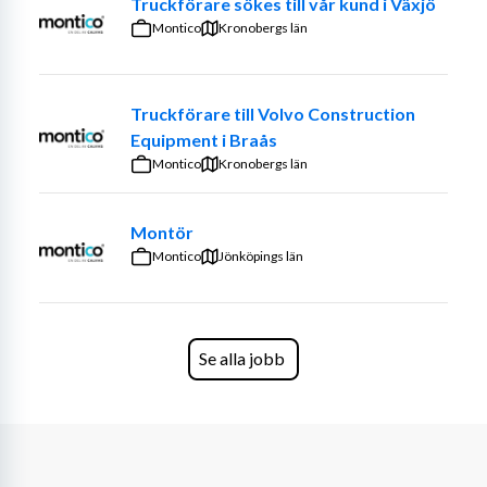
Truckförare sökes till vår kund i Växjö
Montico
Kronobergs län
Truckförare till Volvo Construction
Equipment i Braås
Montico
Kronobergs län
Montör
Montico
Jönköpings län
Se alla jobb