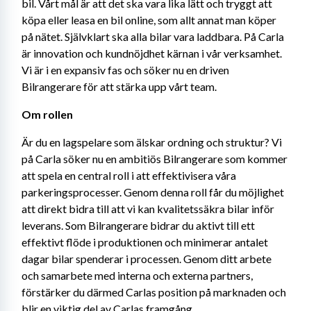
bil. Vårt mål är att det ska vara lika lätt och tryggt att 
köpa eller leasa en bil online, som allt annat man köper 
på nätet. Självklart ska alla bilar vara laddbara. På Carla 
är innovation och kundnöjdhet kärnan i vår verksamhet. 
Vi är i en expansiv fas och söker nu en driven 
Bilrangerare för att stärka upp vårt team.
Om rollen
Är du en lagspelare som älskar ordning och struktur? Vi 
på Carla söker nu en ambitiös Bilrangerare som kommer 
att spela en central roll i att effektivisera våra 
parkeringsprocesser. Genom denna roll får du möjlighet 
att direkt bidra till att vi kan kvalitetssäkra bilar inför 
leverans. Som Bilrangerare bidrar du aktivt till ett 
effektivt flöde i produktionen och minimerar antalet 
dagar bilar spenderar i processen. Genom ditt arbete 
och samarbete med interna och externa partners, 
förstärker du därmed Carlas position på marknaden och 
blir en viktig del av Carlas framgång.