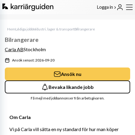
Logga in
Hem
Lediga jobb
Industri, lager & transport
Bilrangerare
Bilrangerare
Carla AB
Stockholm
Ansök senast: 2026-09-20
Ansök nu
Bevaka likande jobb
Få mejl med jobbannonser från arbetsgivaren.
Om Carla
Vi på Carla vill sätta en ny standard för hur man köper 