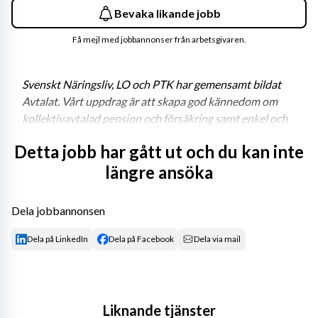
Bevaka likande jobb
Få mejl med jobbannonser från arbetsgivaren.
Svenskt Näringsliv, LO och PTK har gemensamt bildat 
Avtalat. Vårt uppdrag är att skapa god kännedom om 
kollektivavtalad pension och försäkring samt enkel och 
effektiv hantering för närmare fem miljoner arbetsgivare 
Detta jobb har gått ut och du kan inte
och anställda i privat sektor. Det är ett stort och viktigt 
längre ansöka
uppdrag. Vi har inget vinstintresse. Vi tillhandahåller 
information och tjänster kring pension och försäkring 
via kollektivavtalet – på ett ställe. Det gör vi för att alla 
Dela jobbannonsen
ska förstå och värdesätta dem, även innan de behövs. 
Sedan 1 februari 2026 ingår varumärkena Collectum och 
Dela på LinkedIn
Dela på Facebook
Dela via mail
Fora i Avtalats uppdrag inklusive administrationen av 
tjänstepensionen ITP och Avtalspension SAF-LO.
 Läs gärna mer om oss på 
avtalat.se
!
Liknande tjänster