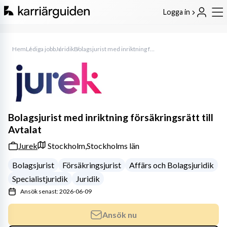
Logga in
Hem
Lediga jobb
Juridik
Bolagsjurist med inriktning försäkringsrätt till Avtalat
Bolagsjurist med inriktning försäkringsrätt till
Avtalat
Jurek
Stockholm,
Stockholms län
Bolagsjurist
Försäkringsjurist
Affärs och Bolagsjuridik
Specialistjuridik
Juridik
Ansök senast: 2026-06-09
Ansök nu