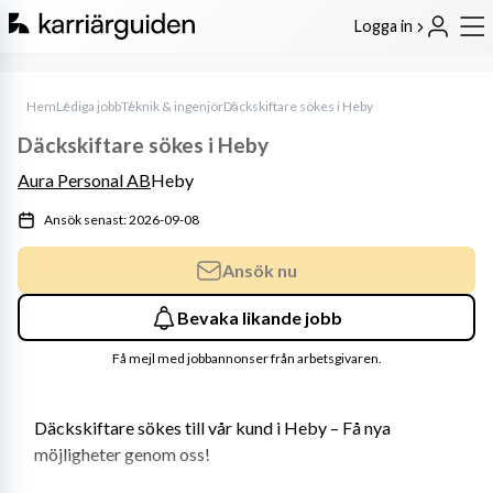
Logga in
Hem
Lediga jobb
Teknik & ingenjör
Däckskiftare sökes i Heby
Däckskiftare sökes i Heby
Aura Personal AB
Heby
Ansök senast: 2026-09-08
Ansök nu
Bevaka likande jobb
Få mejl med jobbannonser från arbetsgivaren.
Däckskiftare sökes till vår kund i Heby – Få nya 
möjligheter genom oss!