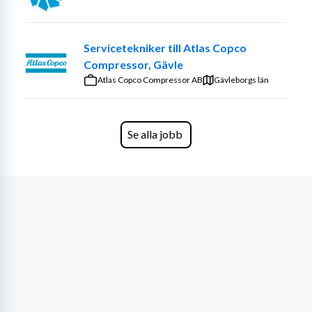
-Däcktvätt och förvaring
-Hantering av däck i lager/däckhotell
Servicetekniker till Atlas Copco
Vi söker dig som:
Compressor, Gävle
Atlas Copco Compressor AB
Gävleborgs län
-Har ett högt arbetstempo och är fysiskt uthållig
-Gillar att jobba med händerna och har ett praktiskt 
handlag
Se alla jobb
-Är noggrann och ansvarsfull
-Trivs med att arbeta i team
-Behärskar svenska i tal
Meriterande:
-Tidigare erfarenhet av däckskifte
-Fordonsteknisk utbildning eller verkstadsvana