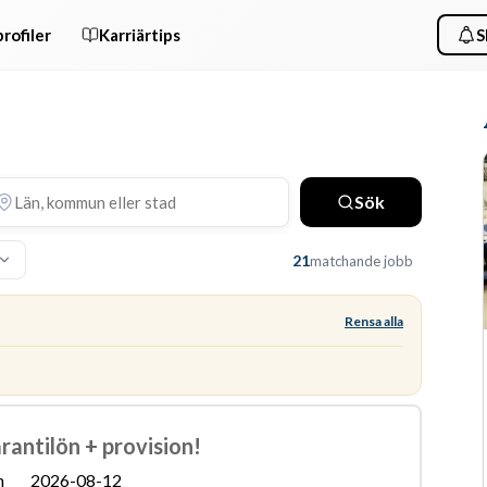
rofiler
Karriärtips
S
Sök
21
matchande jobb
Rensa alla
arantilön + provision!
n
2026-08-12