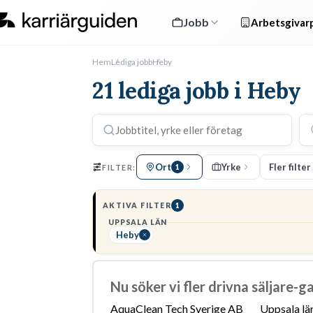
Jobb
Arbetsgivarp
Hem
Lediga jobb
Heby
21 lediga jobb i Heby
Ort
Yrke
Fler filter
FILTER:
1
AKTIVA FILTER
1
UPPSALA LÄN
Heby
Nu söker vi fler drivna säljare-g
AquaClean Tech Sverige AB
Uppsala lä