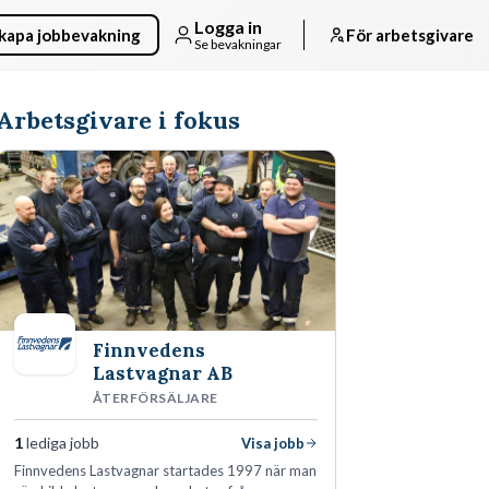
Logga in
kapa jobbevakning
För arbetsgivare
Se bevakningar
Arbetsgivare i fokus
Finnvedens
Lastvagnar AB
ÅTERFÖRSÄLJARE
1
lediga jobb
Visa jobb
Finnvedens Lastvagnar startades 1997 när man