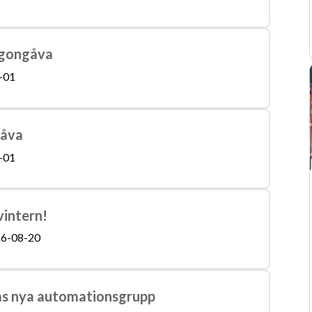
rgongåva
-01
gåva
-01
vintern!
6-08-20
as nya automationsgrupp