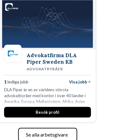
Advokatfirma DLA
Piper Sweden KB
ADVOKATBYRÅER
1
lediga jobb
Visa jobb
DLA Piper är en av världens största
advokatbyråer med kontor i över 40 länder i
Amerika, Europa, Mellanöstern, Afrika, Asien
och Oceanien. Vi är specialister inom
Besök profil
affärsjuridikens alla områden och vi har några
av världens ledande bolag som klienter. Med
fler än 450 jurister på fem kontor i Stockholm,
Köpenhamn, Århus, Oslo och Helsingfors kan vi
Se alla arbetsgivare
på DLA Piper erbjuda våra klienter en unik,