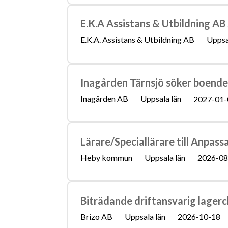
E.K.A Assistans & Utbildning AB 
E.K.A. Assistans & Utbildning AB
Uppsa
Inagården Tärnsjö söker boende
Inagården AB
Uppsala län
2027-01-
Lärare/Speciallärare till Anpas
Heby kommun
Uppsala län
2026-08
Biträdande driftansvarig lager
Brizo AB
Uppsala län
2026-10-18