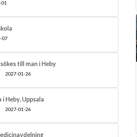
-01
skola
-07
 sökes till man i Heby
2027-01-26
a i Heby, Uppsala
2027-01-26
medicinavdelning