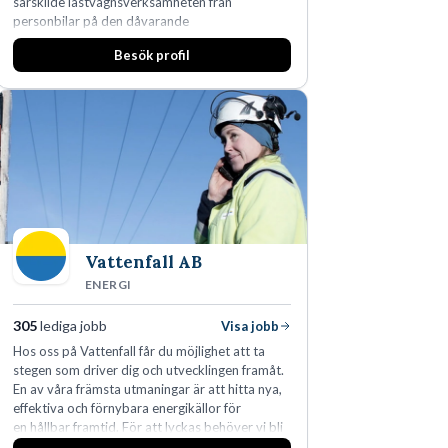
särskilde lastvagnsverksamheten från
personbilar på den dåvarande
huvudanläggningen i Värnamo. Sedan dess har
Besök profil
man expanderat kraftigt genom ett antal
förvärv i närliggande distrikt.Idag är bolaget
den största privata återförsäljaren av Volvo
Lastvagnar och finns representerade på 20
orter i södra Sverige.
Vattenfall AB
ENERGI
305
lediga jobb
Visa jobb
Hos oss på Vattenfall får du möjlighet att ta
stegen som driver dig och utvecklingen framåt.
En av våra främsta utmaningar är att hitta nya,
effektiva och förnybara energikällor för
en hållbar framtid. För att lyckas behöver vi bli
fler medarbetare som vill göra skillnad.