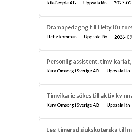
KilaPeople AB
Uppsala län
2027-02
Dramapedagog till Heby Kultur
Heby kommun
Uppsala län
2026-09
Personlig assistent, timvikariat,
Kura Omsorg i Sverige AB
Uppsala län
Timvikarie sökes till aktiv kvinn
Kura Omsorg i Sverige AB
Uppsala län
Legitimerad sjuksköterska till 