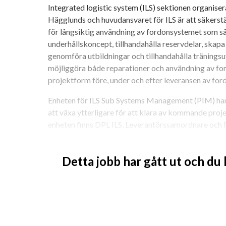
Integrated logistic system (ILS) sektionen organiser
Hägglunds och huvudansvaret för ILS är att säkerstäl
för långsiktig användning av fordonsystemet som sålt
underhållskoncept, tillhandahålla reservdelar, skapa
genomföra utbildningar och tillhandahålla träningsutr
möjliggöra både reparationer och användning av ford
projektform före, under och efter leveransen av for
Enheten för ILS Sub Systems Management (PIM) har 
att växa ytterligare för att klara av kommande proj
enheten finns DPL ILS, Leverantörssamordnare och
Exempel på förekommande arbetsuppgifter som del
Detta jobb har gått ut och du
att stödja Integrated Logistics Support Mana
att stödja ILSM med offertunderlag genom at
att i enlighet med kontraktet följa upp, koord
och leveranser inom ILS
att planera och följa upp delsystemet i eko
på visuell planering