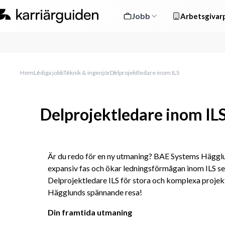
Jobb
Arbetsgivarp
Hem
Lediga jobb
Teknik & ingenjör
Delprojektledare inom ILS
Delprojektledare inom IL
Är du redo för en ny utmaning? BAE Systems Hägglund
expansiv fas och ökar ledningsförmågan inom ILS sek
Delprojektledare ILS för stora och komplexa projekt. 
Hägglunds spännande resa!
Din framtida utmaning