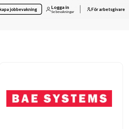
Logga in
kapa jobbevakning
För arbetsgivare
Se bevakningar