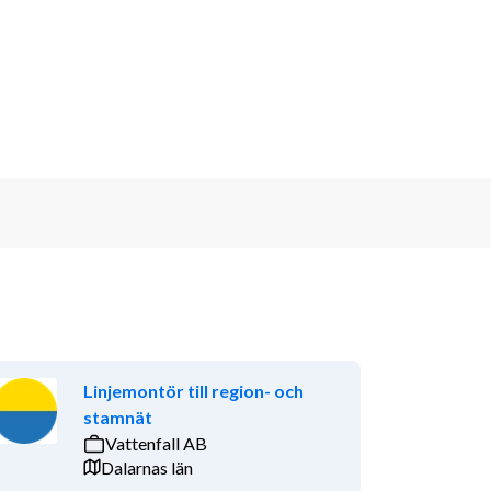
Linjemontör till region- och
stamnät
Vattenfall AB
Dalarnas län