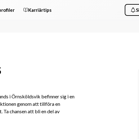
rofiler
Karriärtips
S
S
s i Örnsköldsvik befinner sig i en 
tionen genom att tillföra en 
Ta chansen att bli en del av 