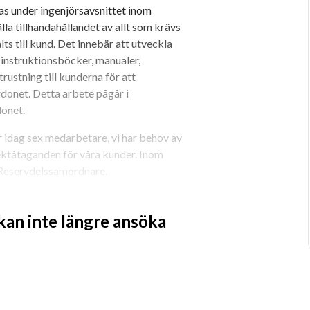
as under ingenjörsavsnittet inom 
la tillhandahållandet av allt som krävs 
s till kund. Det innebär att utveckla 
 instruktionsböcker, manualer, 
ustning till kunderna för att 
onet. Detta arbete pågår i 
donet.
idag sex medarbetare, vi har behov av 
ektåtaganden för våra kunder. Inom 
 Reservdelssamordnare.
projektledare ILS:
 kan inte längre ansöka
ger (ILSM) både internt och externt.
t leda offertarbetet för delsystemet
inera och kvalitetssäkra aktiviteter 
nomiuppföljningssystem, i DevOps samt 