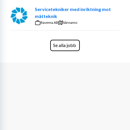
Servicetekniker med inriktning mot
mätteknik
Ravema AB
Värnamo
Se alla jobb