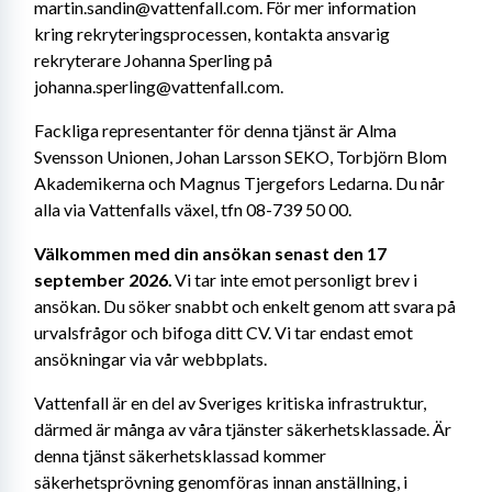
martin.sandin@vattenfall.com. För mer information 
kring rekryteringsprocessen, kontakta ansvarig 
rekryterare Johanna Sperling på 
johanna.sperling@vattenfall.com.
Fackliga representanter för denna tjänst är Alma 
Svensson Unionen, Johan Larsson SEKO, Torbjörn Blom 
Akademikerna och Magnus Tjergefors Ledarna. Du når 
alla via Vattenfalls växel, tfn 08-739 50 00.
Välkommen med din ansökan senast den 17 
september 2026.
 Vi tar inte emot personligt brev i 
ansökan. Du söker snabbt och enkelt genom att svara på 
urvalsfrågor och bifoga ditt CV.
Vi tar endast emot 
ansökningar via vår webbplats.
Vattenfall är en del av Sveriges kritiska infrastruktur, 
därmed är många av våra tjänster säkerhetsklassade. Är 
denna tjänst säkerhetsklassad kommer 
säkerhetsprövning genomföras innan anställning, i 