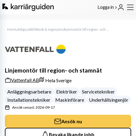
Logga in
Hem
Lediga jobb
Teknik & ingenjör
Linjemontör till region- och stamnät
Linjemontör till region- och stamnät
Vattenfall AB
Hela Sverige
Anläggningsarbetare
Elektriker
Servicetekniker
Installationstekniker
Maskinförare
Underhållsingenjör
Ansök senast: 2026-09-17
Ansök nu
Bevaka likande jobb