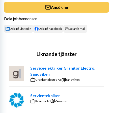
Ansök nu
Dela jobbannonsen
Dela på LinkedIn
Dela på Facebook
Dela via mail
Liknande tjänster
Serviceelektriker Granitor Electro,
Sandviken
Granitor Electro AB
Sandviken
Servicetekniker
Ravema AB
Värnamo