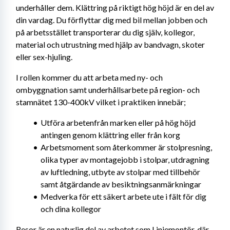
underhåller dem. Klättring på riktigt hög höjd är en del av 
din vardag. Du förflyttar dig med bil mellan jobben och 
på arbetsstället transporterar du dig själv, kollegor, 
material och utrustning med hjälp av bandvagn, skoter 
eller sex-hjuling.
I rollen kommer du att arbeta med ny- och 
ombyggnation samt underhållsarbete på region- och 
stamnätet 130-400kV vilket i praktiken innebär;
Utföra arbetenfrån marken eller på hög höjd 
antingen genom klättring eller från korg
Arbetsmoment som återkommer är stolpresning, 
olika typer av montagejobb i stolpar, utdragning 
av luftledning, utbyte av stolpar med tillbehör 
samt åtgärdande av besiktningsanmärkningar
Medverka för ett säkert arbete ute i fält för dig 
och dina kollegor
Resor är en naturlig del av arbetet som Linjemontör, där 