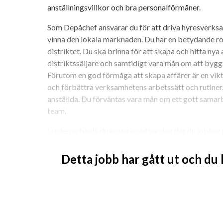
anställningsvillkor och bra personalförmåner.
Som Depåchef ansvarar du för att driva hyresverksamh
vinna den lokala marknaden. Du har en betydande rol
distriktet. Du ska brinna för att skapa och hitta ny
distriktssäljare och samtidigt vara mån om att bygga
Förutom en god förmåga att skapa affärer är en vikti
och förbättra verksamhetens arbetssätt och rutiner.
anställda. Du förväntas vara mån om ett gott samarbe
team.
I rollen erbjuds du en varierad vardag där du jobbar
av kundrelationer till utveckling och uppföljning a
ditt team, distriktschef, distriktssäljare och special
Detta jobb har gått ut och du
affären för att stärka Cramo på den lokala marknaden
mål och resultatuppfyllnad. Som Depåchef får du tillg
erfarna kollegor att utbyta kunskap tillsammans me
Ni är ett sammansvetsat team i Avesta med gemensam
bästa möjliga service till våra kunder. Arbetstiden 