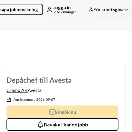
Logga in
kapa jobbevakning
För arbetsgivare
Se bevakningar
Depåchef till Avesta
Cramo AB
Avesta
Ansök senast: 2026-09-07
Ansök nu
Bevaka likande jobb