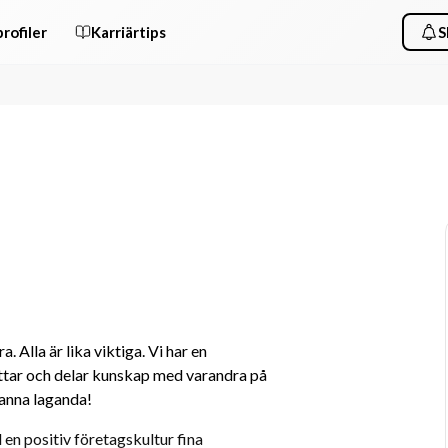
rofiler
Karriärtips
S
Alla är lika viktiga. Vi har en 
ttar och delar kunskap med varandra på 
sanna laganda!
n positiv företagskultur fina 