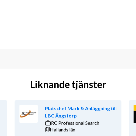
 med samhällsutvecklingen. Vi bidrar 
t i stort. Nyckeln till vår framgång är 
är möjligt”-attityd. För oss är det 
ts där alla våra medarbetare får 
der goda utvecklingsmöjligheter och 
r vi om våra medarbetares hälsa och 
trivas och känna sig uppskattade.  
es Ingenjörer, Ledarna. Du har 
Liknande tjänster
h utveckla personal inom en 
 följa upp nyckeltal och resultat.
Platschef Mark & Anläggning till
LBC Ängstorp
ler branscherfarenhet, men inget krav.
RC Professional Search
Hallands län
etet