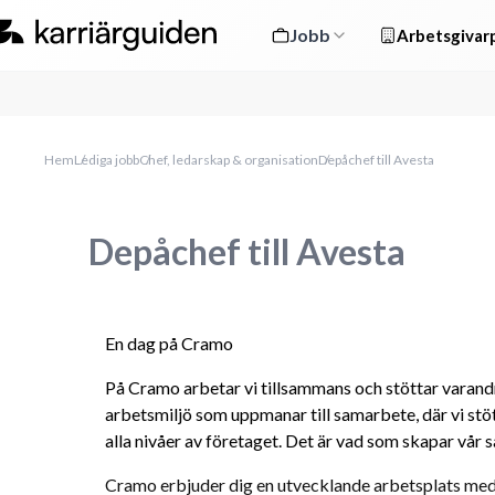
Jobb
Arbetsgivarp
Hem
Lediga jobb
Chef, ledarskap & organisation
Depåchef till Avesta
Depåchef till Avesta
En dag på Cramo
På Cramo arbetar vi tillsammans och stöttar varandra. 
arbetsmiljö som uppmanar till samarbete, där vi stö
alla nivåer av företaget. Det är vad som skapar vår 
Cramo erbjuder dig en utvecklande arbetsplats med e