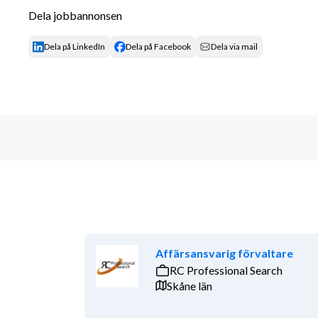
Dela jobbannonsen
på depån i Avesta, måndag till fredag.
På Cramo strävar vi efter att alltid ligga i framkant
Dela på LinkedIn
Dela på Facebook
Dela via mail
inte bara till våra kunders framgång utan till samhälle
våra fantastiska medarbetare som har en positiv ”allt 
viktigt att arbeta för en mer inkluderande arbetspla
möjlighet att uppnå sin fulla potential. Cramo erbju
anställnings- och personalförmåner. Dessutom värna
välmående, och erbjuder en arbetsmiljö, där alla ska 
Kollektivavtal: Basindustrin - Unionen, Sverig
erfarenhet av försäljning samt av att leda oc
branschnära verksamhet.
Du har god ekonomisk förståelse för att kunna
Affärsansvarig förvaltare
RC Professional Search
Det är meriterande om du har produkt- och/el
Skåne län
Goda kunskaper i systemstöd och Officepak