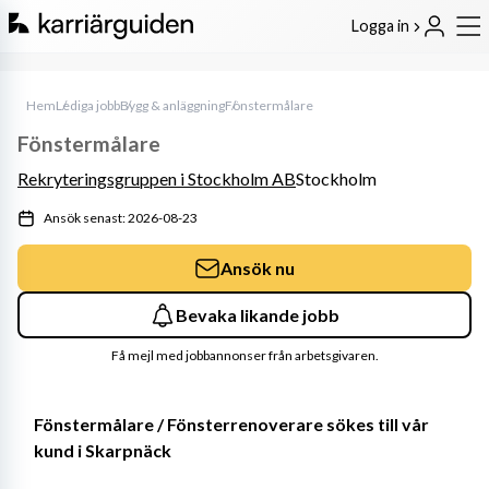
Logga in
Hem
Lediga jobb
Bygg & anläggning
Fönstermålare
Fönstermålare
Rekryteringsgruppen i Stockholm AB
Stockholm
Ansök senast: 2026-08-23
Ansök nu
Bevaka likande jobb
Få mejl med jobbannonser från arbetsgivaren.
Fönstermålare / Fönsterrenoverare sökes till vår 
kund i Skarpnäck