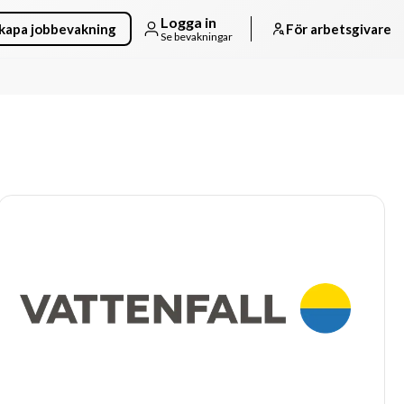
Logga in
kapa jobbevakning
För arbetsgivare
Se bevakningar