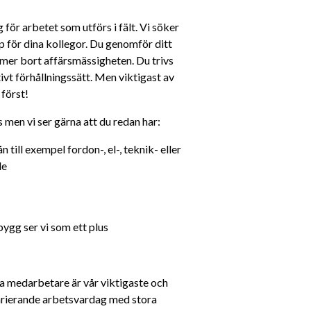
för arbetet som utförs i fält. Vi söker 
pp för dina kollegor. Du genomför ditt 
mer bort affärsmässigheten. Du trivs 
ivt förhållningssätt. Men viktigast av 
 först!
men vi ser gärna att du redan har:
till exempel fordon-, el-, teknik- eller 
de
bygg ser vi som ett plus
ra medarbetare är vår viktigaste och 
varierande arbetsvardag med stora 