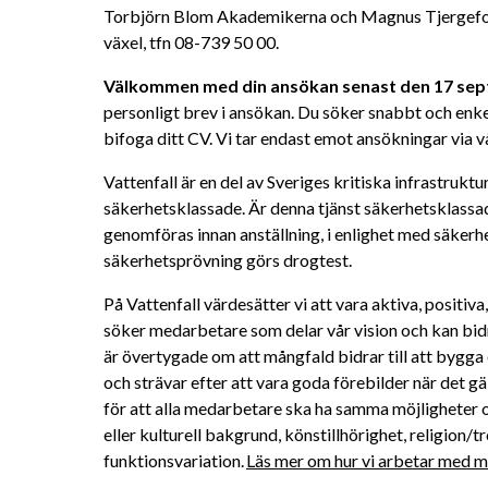
Torbjörn Blom Akademikerna och Magnus Tjergefors L
växel, tfn 08-739 50 00.
Välkommen med din ansökan senast den 17 sep
personligt brev i ansökan. Du söker snabbt och enke
bifoga ditt CV.
Vi tar endast emot ansökningar via 
Vattenfall är en del av Sveriges kritiska infrastruktu
säkerhetsklassade. Är denna tjänst säkerhetsklass
genomföras innan anställning, i enlighet med säkerh
säkerhetsprövning görs drogtest.
På Vattenfall värdesätter vi att vara aktiva, positiv
söker medarbetare som delar vår vision och kan bidra 
är övertygade om att mångfald bidrar till att bygga 
och strävar efter att vara goda förebilder när det gä
för att alla medarbetare ska ha samma möjligheter oc
eller kulturell bakgrund, könstillhörighet, religion/tro
funktionsvariation. 
Läs mer om hur vi arbetar med må