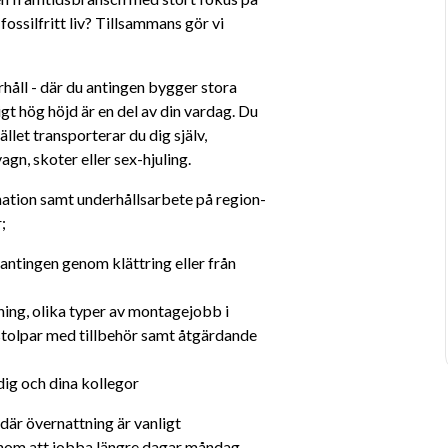
ossilfritt liv? Tillsammans gör vi 
åll - där du antingen bygger stora 
igt hög höjd är en del av din vardag. Du 
let transporterar du dig själv, 
gn, skoter eller sex-hjuling.
tion samt underhållsarbete på region- 
;
ntingen genom klättring eller från 
g, olika typer av montagejobb i 
 stolpar med tillbehör samt åtgärdande 
dig och dina kollegor
där övernattning är vanligt 
enom att jobba längre dagar måndag-