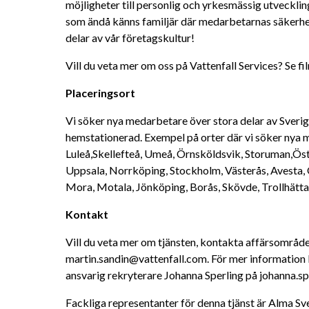
möjligheter till personlig och yrkesmässig utveckling
som ändå känns familjär där medarbetarnas säkerhet
delar av vår företagskultur!
Vill du veta mer om oss på Vattenfall Services? Se fi
Placeringsort
Vi söker nya medarbetare över stora delar av Sverig
hemstationerad. Exempel på orter där vi söker nya me
Luleå,Skellefteå, Umeå, Örnsköldsvik, Storuman,Öste
Uppsala, Norrköping, Stockholm, Västerås, Avesta, Ö
Mora, Motala, Jönköping, Borås, Skövde, Trollhätta
Kontakt
Vill du veta mer om tjänsten, kontakta affärsområde
martin.sandin@vattenfall.com. För mer information 
ansvarig rekryterare Johanna Sperling på johanna.s
Fackliga representanter för denna tjänst är Alma S