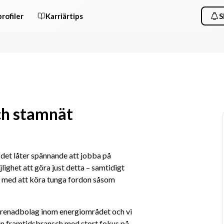
rofiler
Karriärtips
S
och stamnät
det låter spännande att jobba på 
ighet att göra just detta – samtidigt 
 med att köra tunga fordon såsom 
eprenadbolag inom energiområdet och vi 
 en framtidsbransch med stort fokus på 