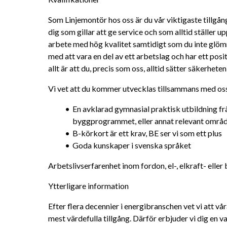
Som Linjemontör hos oss är du vår viktigaste tillgång 
dig som gillar att ge service och som alltid ställer u
arbete med hög kvalitet samtidigt som du inte glöm
med att vara en del av ett arbetslag och har ett posit
allt är att du, precis som oss, alltid sätter säkerheten
Vi vet att du kommer utvecklas tillsammans med oss 
En avklarad gymnasial praktisk utbildning från 
byggprogrammet, eller annat relevant områ
B-körkort är ett krav, BE ser vi som ett plus
Goda kunskaper i svenska språket
Arbetslivserfarenhet inom fordon, el-, elkraft- eller 
Ytterligare information
Efter flera decennier i energibranschen vet vi att vå
mest värdefulla tillgång. Därför erbjuder vi dig en 