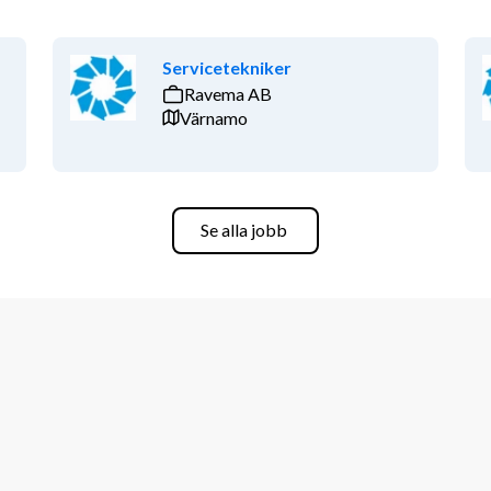
Servicetekniker
Ravema AB
Värnamo
Se alla jobb