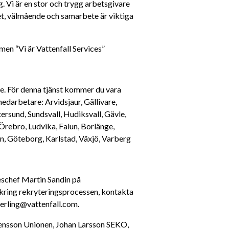
. Vi är en stor och trygg arbetsgivare 
, välmående och samarbete är viktiga 
lmen “Vi är Vattenfall Services”
e. För denna tjänst kommer du vara 
darbetare: Arvidsjaur, Gällivare, 
rsund, Sundsvall, Hudiksvall, Gävle, 
rebro, Ludvika, Falun, Borlänge, 
n, Göteborg, Karlstad, Växjö, Varberg
schef Martin Sandin på 
kring rekryteringsprocessen, kontakta 
perling@vattenfall.com.
vensson Unionen, Johan Larsson SEKO, 