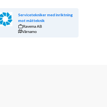
Servicetekniker med inriktning
mot mätteknik
Ravema AB
Värnamo