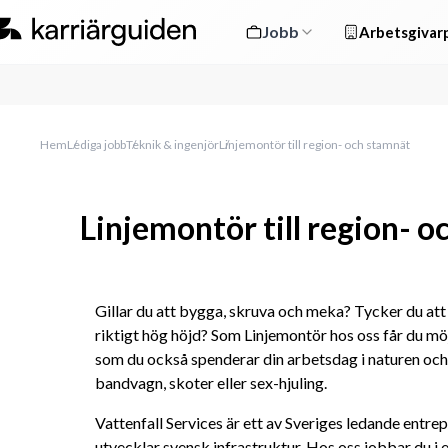
Jobb
Arbetsgivarp
Hem
Lediga jobb
Teknik & ingenjör
Linjemontör till region- och stamnät
Linjemontör till region- 
Gillar du att bygga, skruva och meka? Tycker du att 
riktigt hög höjd? Som Linjemontör hos oss får du möjl
som du också spenderar din arbetsdag i naturen och
bandvagn, skoter eller sex-hjuling.
Vattenfall Services är ett av Sveriges ledande entr
utvecklar svensk infrastruktur. Hos oss jobbar du i