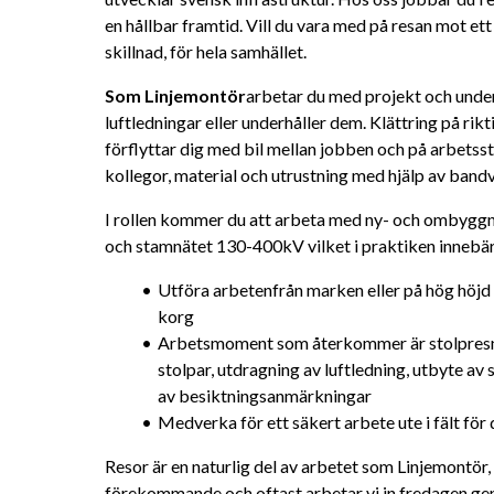
en hållbar framtid. Vill du vara med på resan mot ett f
skillnad, för hela samhället.
Som Linjemontör
arbetar du med projekt och underh
luftledningar eller underhåller dem. Klättring på rikt
förflyttar dig med bil mellan jobben och på arbetsstäl
kollegor, material och utrustning med hjälp av bandva
I rollen kommer du att arbeta med ny- och ombyggna
och stamnätet 130-400kV vilket i praktiken innebär
Utföra arbetenfrån marken eller på hög höjd a
korg
Arbetsmoment som återkommer är stolpresnin
stolpar, utdragning av luftledning, utbyte av
av besiktningsanmärkningar
Medverka för ett säkert arbete ute i fält för 
Resor är en naturlig del av arbetet som Linjemontör, 
förekommande och oftast arbetar vi in fredagen g