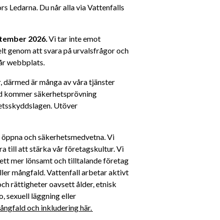
edarna. Du når alla via Vattenfalls 
tember 2026.
 Vi tar inte emot 
lt genom att svara på urvalsfrågor och 
vår webbplats.
r, därmed är många av våra tjänster 
ad kommer säkerhetsprövning 
etsskyddslagen. Utöver 
a, öppna och säkerhetsmedvetna. Vi 
till att stärka vår företagskultur. Vi 
ett mer lönsamt och tilltalande företag 
ller mångfald. Vattenfall arbetar aktivt 
h rättigheter oavsett ålder, etnisk 
, sexuell läggning eller 
ngfald och inkludering här. 