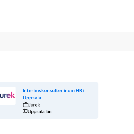
Interimskonsulter inom HR i
Uppsala
Jurek
Uppsala län