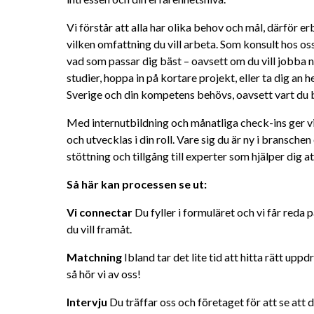
Vi förstår att alla har olika behov och mål, därför erbju
vilken omfattning du vill arbeta. Som konsult hos oss
vad som passar dig bäst – oavsett om du vill jobba n
studier, hoppa in på kortare projekt, eller ta dig an 
Sverige och din kompetens behövs, oavsett vart du 
Med internutbildning och månatliga check-ins ger vi
och utvecklas i din roll. Vare sig du är ny i branschen e
stöttning och tillgång till experter som hjälper dig at
Så här kan processen se ut:
Vi connectar
 Du fyller i formuläret och vi får reda
du vill framåt.
Matchning
 Ibland tar det lite tid att hitta rätt uppd
så hör vi av oss!
Intervju
 Du träffar oss och företaget för att se att 