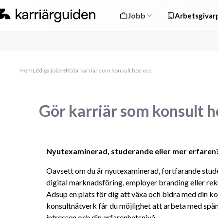
Jobb
Arbetsgivarp
Hem
Lediga jobb
HR
Gör karriär som konsult hos oss
Gör karriär som konsult h
Nyutexaminerad, studerande eller mer erfaren? 
Oavsett om du är nyutexaminerad, fortfarande studer
digital marknadsföring, employer branding eller rekr
Adsup en plats för dig att växa och bidra med din ko
konsultnätverk får du möjlighet att arbeta med spä
intressen och din erfarenhetsnivå.