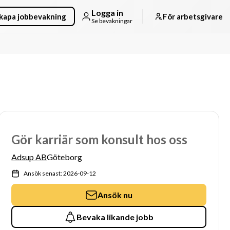
Logga in
kapa jobbevakning
För arbetsgivare
Se bevakningar
Gör karriär som konsult hos oss
Adsup AB
Göteborg
Ansök senast: 2026-09-12
Ansök nu
Bevaka likande jobb