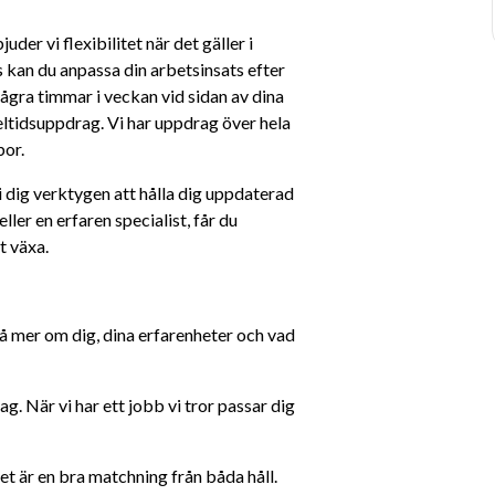
der vi flexibilitet när det gäller i 
 kan du anpassa din arbetsinsats efter 
ågra timmar i veckan vid sidan av dina 
heltidsuppdrag. Vi har uppdrag över hela 
bor.
 dig verktygen att hålla dig uppdaterad 
ller en erfaren specialist, får du 
t växa.
 på mer om dig, dina erfarenheter och vad 
rag. När vi har ett jobb vi tror passar dig 
det är en bra matchning från båda håll.