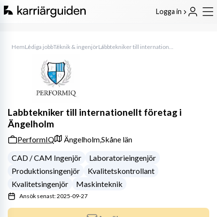
Logga in
Hem
Lediga jobb
Teknik & ingenjör
Labbtekniker till internationellt företag i Ängelholm
Labbtekniker till internationellt företag i
Ängelholm
PerformIQ
Ängelholm,
Skåne län
CAD / CAM Ingenjör
Laboratorieingenjör
Produktionsingenjör
Kvalitetskontrollant
Kvalitetsingenjör
Maskinteknik
Ansök senast: 2025-09-27