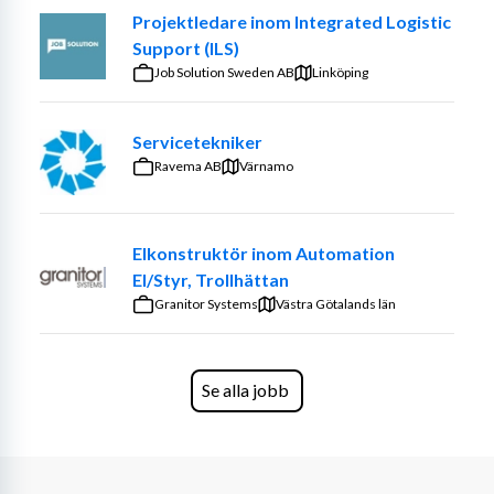
Projektledare inom Integrated Logistic
Support (ILS)
Job Solution Sweden AB
Linköping
Servicetekniker
Ravema AB
Värnamo
Elkonstruktör inom Automation
El/Styr, Trollhättan
Granitor Systems
Västra Götalands län
Se alla jobb