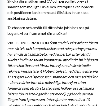
Skicka din ansökan med CV och personligt brev så 
snabbt som möjligt. Urval och intervjuer sker löpande 
och positionen kan komma att tillsättas innan sista 
ansökningsdatum.
Ta chansen och ansök till ditt nästa jobb hos oss på 
Logent, vi ser fram emot din ansökan!
VIKTIG INFORMATION
 Som en del i vårt arbete för en 
mer rättvis och kompetensbaserad rekryteringsprocess 
har vi valt att samarbeta med Hubert.ai. Efter att du 
skickat in din ansökan kommer du att direkt bli inbjuden 
till en chattbaserad första intervju med vår virtuella 
rekryteringsassistent Hubert. Syftet med denna intervju 
är att göra urvalsprocessen snabbare och mer träffsäker 
– den ersätter inte den mänskliga intervjun, utan 
fungerar som ett första steg som hjälper oss att skapa 
bättre förutsättningar för ett mer djupgående samtal 
längre fram i processen. Intervjun tar normalt ca 10 
minuter att genomföra och vi ser helst att du gör den så 