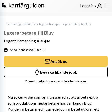
Logga in
Hem
Lediga jobb
Industri, lager & transport
Lagerarbetare till Bjuv
Lagerarbetare till Bjuv
Logent Bemanning AB
Bjuv
Ansök senast: 2026-09-06
Ansök nu
Bevaka likande jobb
Få mejl med jobbannonser från arbetsgivaren.
Nu söker vi dig som är intresserad av att arbeta extra 
som produktionsmedarbetare hos vår kund i Bjuv. 
Kunden arbetar med livsmedel och arbetet utförs i ett 