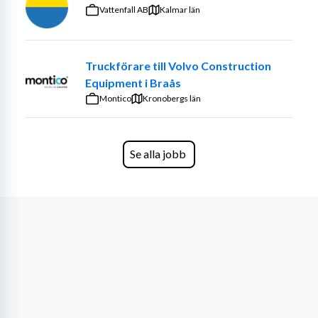
liknande arbete
Vattenfall AB
Kalmar län
Truckkort (krav)
Talar och förstår svenska
God fysik och förmåga att arbeta i ett stundtals 
Truckförare till Volvo Construction
högt tempo
Equipment i Braås
Trivs med att arbeta i ett mindre bolag där 
Montico
Kronobergs län
samarbete är viktigt
Meriterande
Se alla jobb
Erfarenhet av arbete nära produktion
Vana att följa rutiner, instruktioner och 
säkerhetsföreskrifter
Erfarenhet från lager- eller industrimiljö
Anställning Du blir initialt anställd av Expario Consulting 
och arbetar på uppdrag hos kundföretaget. För rätt 
person finns goda möjligheter till övertag och anställning 
direkt hos kundföretaget.