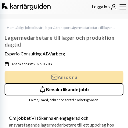
Logga in
Hem
Lediga jobb
Industri, lager & transport
Lagermedarbetare till lager och produktion – dagtid
Lagermedarbetare till lager och produktion –
dagtid
Expario Consulting AB
Varberg
Ansök senast: 2026-08-08
Ansök nu
Bevaka likande jobb
Få mejl med jobbannonser från arbetsgivaren.
Om jobbet Vi söker nu en engagerad och 
ansvarstagande lagermedarbetare till ett uppdrag hos 