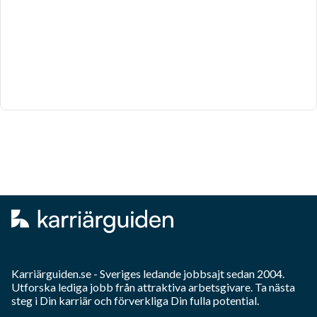
Karriärguiden.se - Sveriges ledande jobbsajt sedan 2004.
Utforska lediga jobb från attraktiva arbetsgivare. Ta nästa
steg i Din karriär och förverkliga Din fulla potential.