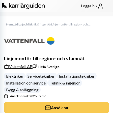
Logga in
Hem
Lediga jobb
Teknik & ingenjör
Linjemontör till region- och stamnät
Linjemontör till region- och stamnät
Vattenfall AB
Hela Sverige
Elektriker
Servicetekniker
Installationstekniker
Installation och service
Teknik & ingenjör
Bygg & anläggning
Ansök senast: 2026-09-17
Ansök nu