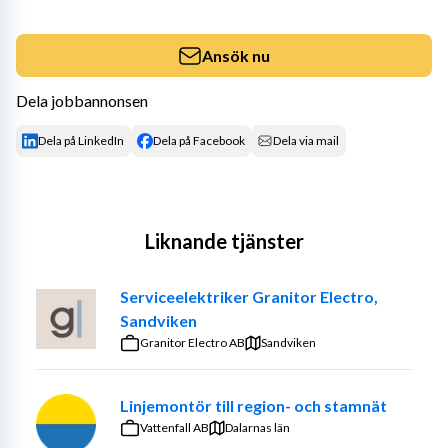
Ansök nu
Dela jobbannonsen
Dela på LinkedIn
Dela på Facebook
Dela via mail
Liknande tjänster
Serviceelektriker Granitor Electro,
Sandviken
Granitor Electro AB
Sandviken
Linjemontör till region- och stamnät
Vattenfall AB
Dalarnas län