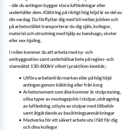
- där du antingen bygger stora luftledningar eller 
underhåller dem. Klättring på riktigt hög höjd är en del av 
din vardag. Du förflyttar dig med bil mellan jobben och 
på arbetsstället transporterar du dig själv, kollegor, 
material och utrustning med hjälp av bandvagn, skoter 
eller sex-hjuling.
I rollen kommer du att arbeta med ny- och 
ombyggnation samt underhållsarbete på region- och 
stamnätet 130-400kV vilket i praktiken innebär;
Utföra arbetenfrån marken eller på hög höjd 
antingen genom klättring eller från korg
Arbetsmoment som återkommer är stolpresning, 
olika typer av montagejobb i stolpar, utdragning 
av luftledning, utbyte av stolpar med tillbehör 
samt åtgärdande av besiktningsanmärkningar
Medverka för ett säkert arbete ute i fält för dig 
och dina kollegor