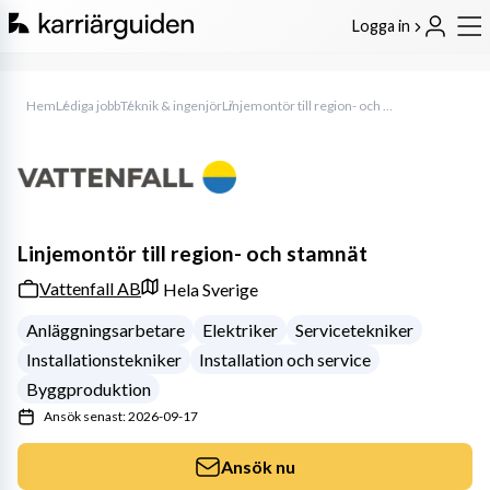
Logga in
Hem
Lediga jobb
Teknik & ingenjör
Linjemontör till region- och stamnät
Linjemontör till region- och stamnät
Vattenfall AB
Hela Sverige
Anläggningsarbetare
Elektriker
Servicetekniker
Installationstekniker
Installation och service
Byggproduktion
Ansök senast: 2026-09-17
Ansök nu