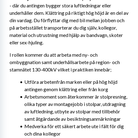
- där du antingen bygger stora luftledningar eller 
underhåller dem. Klättring på riktigt hög höjd är en del av 
din vardag. Du förflyttar dig med bil mellan jobben och 
på arbetsstället transporterar du dig själv, kollegor, 
material och utrustning med hjälp av bandvagn, skoter 
eller sex-hjuling.
I rollen kommer du att arbeta med ny- och 
ombyggnation samt underhållsarbete på region- och 
stamnätet 130-400kV vilket i praktiken innebär;
Utföra arbetenfrån marken eller på hög höjd 
antingen genom klättring eller från korg
Arbetsmoment som återkommer är stolpresning, 
olika typer av montagejobb i stolpar, utdragning 
av luftledning, utbyte av stolpar med tillbehör 
samt åtgärdande av besiktningsanmärkningar
Medverka för ett säkert arbete ute i fält för dig 
och dina kollegor