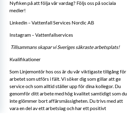
Nyfiken på att följa vår vardag? Följs oss på sociala 
medier! 
Linkedin – Vattenfall Services Nordic AB 
Instagram – Vattenfallservices 
Tillsammans skapar vi Sveriges säkraste arbetsplats!
Kvalifikationer
Som Linjemontör hos oss är du vår viktigaste tillgång för 
arbetet som utförs i fält. Vi söker dig som gillar att ge 
service och som alltid ställer upp för dina kollegor. Du 
genomför ditt arbete med hög kvalitet samtidigt som du 
inte glömmer bort affärsmässigheten. Du trivs med att 
vara en del av ett arbetslag och har ett positivt 
förhållningssätt. Men viktigast av allt är att du, precis 
som oss, alltid sätter säkerheten först!
Vi vet att du kommer utvecklas tillsammans med oss 