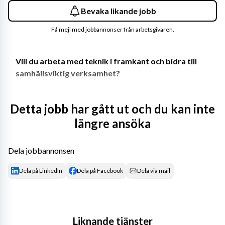
Bevaka likande jobb
Få mejl med jobbannonser från arbetsgivaren.
Vill du arbeta med teknik i framkant och bidra till 
samhällsviktig verksamhet?
Nu har du möjlighet att göra det hos oss på Ringhals. Vi 
arbetar tillsammans för en fossilfri framtid. För att nå 
Detta jobb har gått ut och du kan inte
vårt mål behöver vi engagerade medarbetare som vill 
längre ansöka
arbeta hos en av Sveriges största elproducenter och 
samtidigt bidra till ett bättre klimat på vår planet.
Dela jobbannonsen
Vi söker nu Maskintekniker till vår maskinverkstad på 
Dela på LinkedIn
Dela på Facebook
Dela via mail
Ringhals. Här får du arbeta med avancerad teknik, 
inspirerande kollegor och utmanande arbetsuppgifter – i 
en miljö där kvalitet och säkerhet alltid står i fokus.
Liknande tjänster