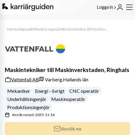
Logga in
Hem
Lediga jobb
Teknik & ingenjör
Maskintekniker till Maskinverkstaden, Ringhals
Maskintekniker till Maskinverkstaden, Ringhals
Vattenfall AB
Varberg,
Hallands län
Mekaniker
Energi - övrigt
CNC operatör
Underhållsingenjör
Maskinoperatör
Produktionsingenjör
Ansök senast: 2025-11-16
Ansök nu