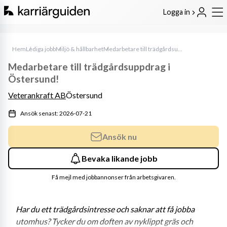
Logga in
Hem
Lediga jobb
Miljö & hållbarhet
Medarbetare till trädgårdsuppdrag i Östersund!
Medarbetare till trädgårdsuppdrag i
Östersund!
Veterankraft AB
Östersund
Ansök senast: 2026-07-21
Ansök nu
Bevaka likande jobb
Få mejl med jobbannonser från arbetsgivaren.
Har du ett trädgårdsintresse och saknar att få jobba 
utomhus? Tycker du om doften av nyklippt gräs och 