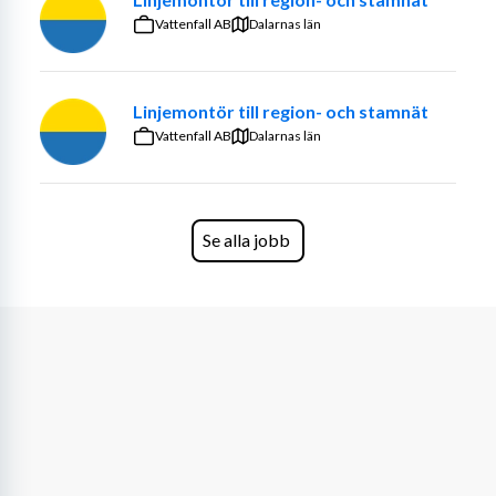
utomhus
Vattenfall AB
Dalarnas län
Vi söker dig som
Linjemontör till region- och stamnät
Är senior och vill fortsätta bidra med ditt 
Vattenfall AB
engagemang
Dalarnas län
Har lång arbetslivserfarenhet
Har intresse för trädgårdsarbete och trivs 
utomhus
Se alla jobb
Har en bra inställning och viljan att göra ett bra 
jobb samt är serviceinriktad
Har körkort och gärna tillgång till bil (med 
dragkrok/släp är ett plus)
Har grundläggande datavana (t.ex. för 
tidrapportering) och behärskar svenska i tal och 
skrift
Villkor & förmåner
Flexibla arbetstider – du väljer själv när och hur 