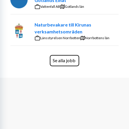
Gotlands Elnät
Vattenfall AB
Gotlands län
Naturbevakare till Kirunas
verksamhetsområden
Länsstyrelsen Norrbotten
Norrbottens län
Se alla jobb