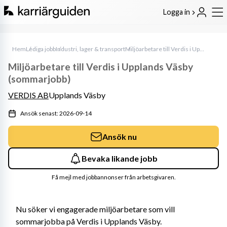
Logga in
Hem
Lediga jobb
Industri, lager & transport
Miljöarbetare till Verdis i Upplands Väsby (sommarjobb)
Miljöarbetare till Verdis i Upplands Väsby
(sommarjobb)
VERDIS AB
Upplands Väsby
Ansök senast: 2026-09-14
Ansök nu
Bevaka likande jobb
Få mejl med jobbannonser från arbetsgivaren.
Nu söker vi engagerade miljöarbetare som vill 
sommarjobba på Verdis i Upplands Väsby.