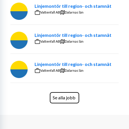
statusbedömningar, översyner och projekt i de aktuella 
Linjemontör till region- och stamnät
anläggningarna.
Vattenfall AB
Dalarnas län
Tjänsterna är på heltid och efter introduktion kommer 
du att ingå i vår beredskap enligt ett rullande schema.
Linjemontör till region- och stamnät
Vattenfall AB
Dalarnas län
Företagsbeskrivning
Linjemontör till region- och stamnät
Vattenfall AB
Dalarnas län
Vattenfall Vattenkraft ansvarar för Vattenfalls 90 
vattenkraftverk och ca 300 dammar i Norden. Vi är ca 
500 medarbetare i Sverige och Finland med 
huvudkontor i Luleå. Vattenkraftens förnybara 
Se alla jobb
elproduktion är en förutsättning för att skapa ett 
klimatsmart och fossilfritt samhälle där vi spelar en 
viktig roll som möjliggörare för framtidens hållbara 
energisystem. Vår produktion motsvarar ca 25 % av 
Sveriges totala elbehov. För att leverera hög 