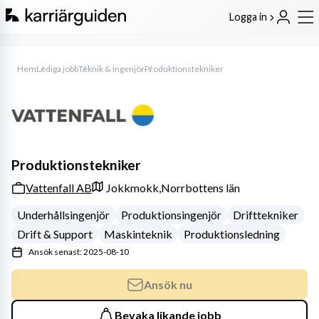
Logga in
Hem
Lediga jobb
Teknik & ingenjör
Produktionstekniker
Produktionstekniker
Vattenfall AB
Jokkmokk,
Norrbottens län
Underhållsingenjör
Produktionsingenjör
Drifttekniker
Drift & Support
Maskinteknik
Produktionsledning
Ansök senast: 2025-08-10
Ansök nu
Bevaka likande jobb