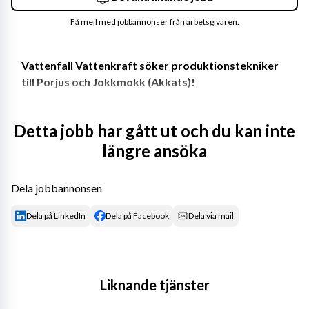
Få mejl med jobbannonser från arbetsgivaren.
Vattenfall Vattenkraft söker produktionstekniker 
till Porjus och Jokkmokk (Akkats)!
Detta jobb har gått ut och du kan inte
Som produktionstekniker kommer du att medverka i allt 
längre ansöka
förekommande produktions-/drifttekniskt arbete vid 
Vattenfalls vattenkraftanläggningar. Porjusteamet har 
ansvar för Ritsem, Vietas, Porjus och Harsprånget och 
Dela jobbannonsen
Akkatsteamet har Ligga, Seitevare, Parki, Randi och 
Dela på LinkedIn
Dela på Facebook
Dela via mail
Akkats.
Du kommer att arbeta med felavhjälpning, ronder, 
analys, problemlösning, periodiskt arbete, dagligt 
underhåll och förbättringsprojekt. Framöver kan du även 
Liknande tjänster
ha en roll som samordnare i samband återkommande 