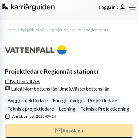
Logga in
Hem
Lediga jobb
Teknik & ingenjör
Projektledare Regionnät stationer
Projektledare Regionnät stationer
Vattenfall AB
Luleå,
Norrbottens län,
Umeå,
Västerbottens län
Byggprojektledare
Energi - övrigt
Projektledare
Teknisk projektledare
Ledning
Teknisk Projektledning
Ansök senast: 2025-09-14
Ansök nu