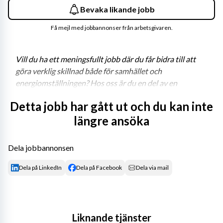
Bevaka likande jobb
Få mejl med jobbannonser från arbetsgivaren.
Vill du ha ett meningsfullt jobb där du får bidra till att 
göra verklig skillnad både för samhället och 
energiomställningen? Hos oss är du en del av en 
samhällsviktig verksamhet och får jobba med spännande 
Detta jobb har gått ut och du kan inte
projekt, teknik i framkant och kollegor som värdesätter 
längre ansöka
varandra.
Vattenfall Eldistribution driver en samhällskritisk 
Dela jobbannonsen
infrastruktur som distribuerar drygt hälften av all el som 
produceras i Sverige. Vi bygger, underhåller och driver 
Dela på LinkedIn
Dela på Facebook
Dela via mail
ett säkert, tillförlitligt och effektivt elnät. Vår 
verksamhet och en trygg elleverans är avgörande för att 
samhället alltid fungerar och kan utvecklas. Vårt 
uppdrag är viktigt på riktigt – bli en del av Vattenfall 
Liknande tjänster
Eldistribution!